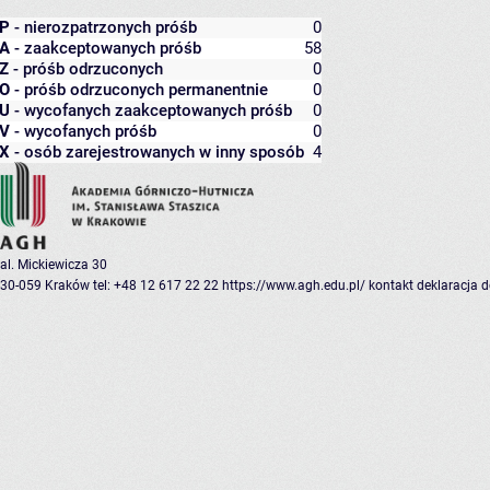
P
- nierozpatrzonych próśb
0
A
- zaakceptowanych próśb
58
Z
- próśb odrzuconych
0
O
- próśb odrzuconych permanentnie
0
U
- wycofanych zaakceptowanych próśb
0
V
- wycofanych próśb
0
X
- osób zarejestrowanych w inny sposób
4
al. Mickiewicza 30
30-059 Kraków
tel: +48 12 617 22 22
https://www.agh.edu.pl/
kontakt
deklaracja 