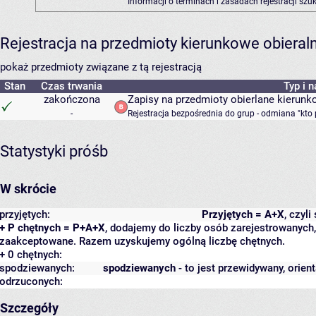
Informacji o terminach i zasadach rejestracji sz
Rejestracja na przedmioty kierunkowe obiera
pokaż przedmioty związane z tą rejestracją
Stan
Czas trwania
Typ i 
zakończona
Zapisy na przedmioty obierlane kierunk
-
Rejestracja bezpośrednia do grup - odmiana "kto 
Statystyki próśb
W skrócie
przyjętych:
Przyjętych = A+X
, czyl
+ P chętnych = P+A+X
, dodajemy do liczby osób zarejestrowanych, 
zaakceptowane. Razem uzyskujemy ogólną liczbę chętnych.
+ 0 chętnych:
spodziewanych:
spodziewanych
- to jest przewidywany, orien
odrzuconych:
Szczegóły