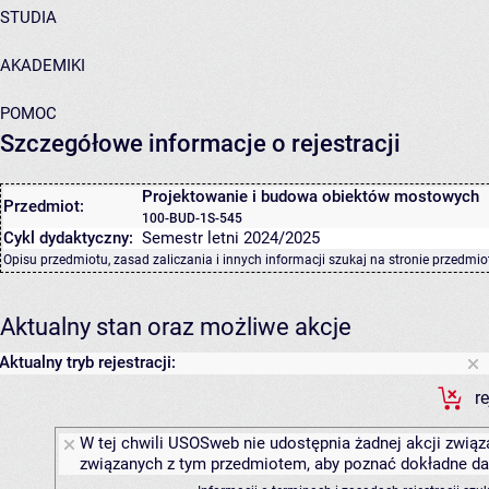
STUDIA
AKADEMIKI
POMOC
Szczegółowe informacje o rejestracji
Projektowanie i budowa obiektów mostowych
Przedmiot:
100-BUD-1S-545
Cykl dydaktyczny:
Semestr letni 2024/2025
Opisu przedmiotu, zasad zaliczania i innych informacji szukaj na
stronie przedmio
Aktualny stan oraz możliwe akcje
Aktualny tryb rejestracji:
r
W tej chwili USOSweb nie udostępnia żadnej akcji związa
związanych z tym przedmiotem, aby poznać dokładne daty