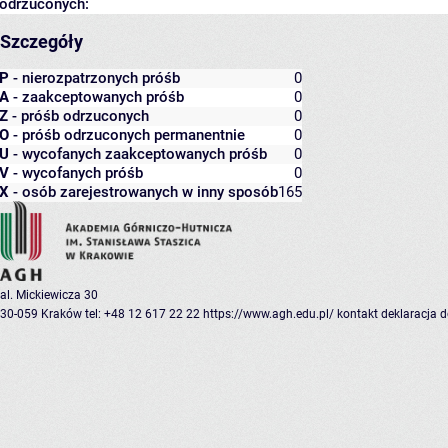
odrzuconych:
Szczegóły
P
- nierozpatrzonych próśb
0
A
- zaakceptowanych próśb
0
Z
- próśb odrzuconych
0
O
- próśb odrzuconych permanentnie
0
U
- wycofanych zaakceptowanych próśb
0
V
- wycofanych próśb
0
X
- osób zarejestrowanych w inny sposób
165
al. Mickiewicza 30
30-059 Kraków
tel: +48 12 617 22 22
https://www.agh.edu.pl/
kontakt
deklaracja 