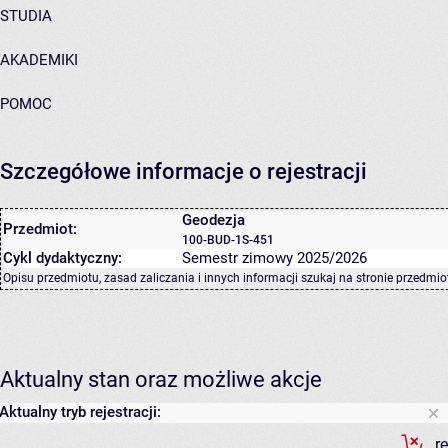
STUDIA
AKADEMIKI
POMOC
Szczegółowe informacje o rejestracji
Geodezja
Przedmiot:
100-BUD-1S-451
Cykl dydaktyczny:
Semestr zimowy 2025/2026
Opisu przedmiotu, zasad zaliczania i innych informacji szukaj na
stronie przedmio
Aktualny stan oraz możliwe akcje
Aktualny tryb rejestracji:
r