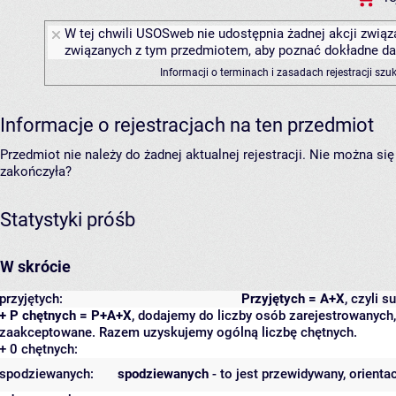
W tej chwili USOSweb nie udostępnia żadnej akcji związa
związanych z tym przedmiotem, aby poznać dokładne daty
Informacji o terminach i zasadach rejestracji sz
Informacje o rejestracjach na ten przedmiot
Przedmiot nie należy do żadnej aktualnej rejestracji. Nie można s
zakończyła?
Statystyki próśb
W skrócie
przyjętych:
Przyjętych = A+X
, czyli 
+ P chętnych = P+A+X
, dodajemy do liczby osób zarejestrowanych, 
zaakceptowane. Razem uzyskujemy ogólną liczbę chętnych.
+ 0 chętnych:
spodziewanych:
spodziewanych
- to jest przewidywany, orienta