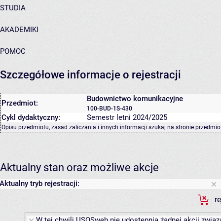
STUDIA
AKADEMIKI
POMOC
Szczegółowe informacje o rejestracji
Budownictwo komunikacyjne
Przedmiot:
100-BUD-1S-430
Cykl dydaktyczny:
Semestr letni 2024/2025
Opisu przedmiotu, zasad zaliczania i innych informacji szukaj na
stronie przedmio
Aktualny stan oraz możliwe akcje
Aktualny tryb rejestracji:
r
W tej chwili USOSweb nie udostępnia żadnej akcji związa