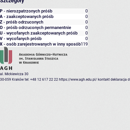
Szczegóły
P
- nierozpatrzonych próśb
0
A
- zaakceptowanych próśb
0
Z
- próśb odrzuconych
0
O
- próśb odrzuconych permanentnie
0
U
- wycofanych zaakceptowanych próśb
0
V
- wycofanych próśb
0
X
- osób zarejestrowanych w inny sposób
119
al. Mickiewicza 30
30-059 Kraków
tel: +48 12 617 22 22
https://www.agh.edu.pl/
kontakt
deklaracja 