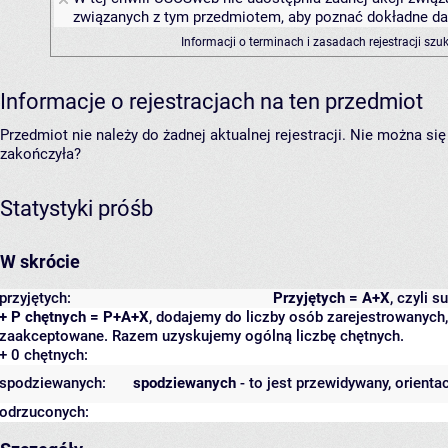
związanych z tym przedmiotem, aby poznać dokładne daty
Informacji o terminach i zasadach rejestracji sz
Informacje o rejestracjach na ten przedmiot
Przedmiot nie należy do żadnej aktualnej rejestracji. Nie można s
zakończyła?
Statystyki próśb
W skrócie
przyjętych:
Przyjętych = A+X
, czyli 
+ P chętnych = P+A+X
, dodajemy do liczby osób zarejestrowanych, 
zaakceptowane. Razem uzyskujemy ogólną liczbę chętnych.
+ 0 chętnych:
spodziewanych:
spodziewanych
- to jest przewidywany, orienta
odrzuconych: