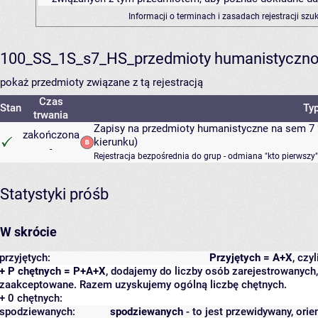
Informacji o terminach i zasadach rejestracji sz
100_SS_1S_s7_HS_przedmioty humanistyczno
pokaż przedmioty związane z tą rejestracją
Czas
Stan
Typ
trwania
Zapisy na przedmioty humanistyczne na sem 7 
zakończona
kierunku)
-
Rejestracja bezpośrednia do grup - odmiana "kto pierwszy"
Statystyki próśb
W skrócie
przyjętych:
Przyjętych = A+X
, czy
+ P chętnych = P+A+X
, dodajemy do liczby osób zarejestrowanych, 
zaakceptowane. Razem uzyskujemy ogólną liczbę chętnych.
+ 0 chętnych:
spodziewanych:
spodziewanych
- to jest przewidywany, orie