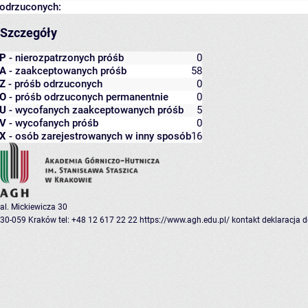
odrzuconych:
Szczegóły
P
- nierozpatrzonych próśb
0
A
- zaakceptowanych próśb
58
Z
- próśb odrzuconych
0
O
- próśb odrzuconych permanentnie
0
U
- wycofanych zaakceptowanych próśb
5
V
- wycofanych próśb
0
X
- osób zarejestrowanych w inny sposób
16
al. Mickiewicza 30
30-059 Kraków
tel: +48 12 617 22 22
https://www.agh.edu.pl/
kontakt
deklaracja 