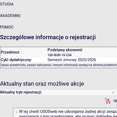
STUDIA
AKADEMIKI
POMOC
Szczegółowe informacje o rejestracji
Podstawy ekonomii
Przedmiot:
100-BUD-1S-234
Cykl dydaktyczny:
Semestr zimowy 2025/2026
Opisu przedmiotu, zasad zaliczania i innych informacji szukaj na
stronie przedmio
Aktualny stan oraz możliwe akcje
Aktualny tryb rejestracji:
r
W tej chwili USOSweb nie udostępnia żadnej akcji związa
związanych z tym przedmiotem, aby poznać dokładne daty