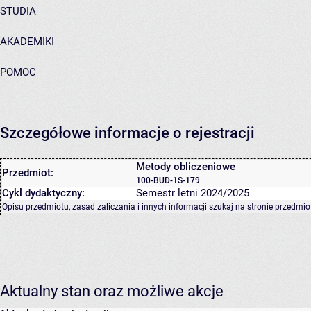
STUDIA
AKADEMIKI
POMOC
Szczegółowe informacje o rejestracji
Metody obliczeniowe
Przedmiot:
100-BUD-1S-179
Cykl dydaktyczny:
Semestr letni 2024/2025
Opisu przedmiotu, zasad zaliczania i innych informacji szukaj na
stronie przedmio
Aktualny stan oraz możliwe akcje