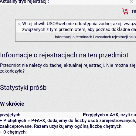
Aktualny tryb rejestracji:
r
W tej chwili USOSweb nie udostępnia żadnej akcji związa
związanych z tym przedmiotem, aby poznać dokładne daty
Informacji o terminach i zasadach rejestracji sz
Informacje o rejestracjach na ten przedmiot
Przedmiot nie należy do żadnej aktualnej rejestracji. Nie można s
zakończyła?
Statystyki próśb
W skrócie
przyjętych:
Przyjętych = A+X
, czyli 
+ P chętnych = P+A+X
, dodajemy do liczby osób zarejestrowanych, 
zaakceptowane. Razem uzyskujemy ogólną liczbę chętnych.
+ 0 chętnych: