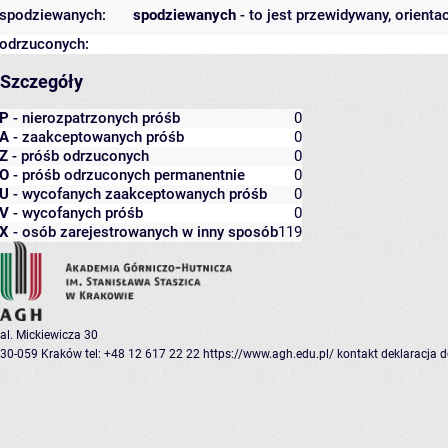
spodziewanych:
spodziewanych
- to jest przewidywany, orienta
odrzuconych:
Szczegóły
P
- nierozpatrzonych próśb
0
A
- zaakceptowanych próśb
0
Z
- próśb odrzuconych
0
O
- próśb odrzuconych permanentnie
0
U
- wycofanych zaakceptowanych próśb
0
V
- wycofanych próśb
0
X
- osób zarejestrowanych w inny sposób
119
al. Mickiewicza 30
30-059 Kraków
tel: +48 12 617 22 22
https://www.agh.edu.pl/
kontakt
deklaracja 