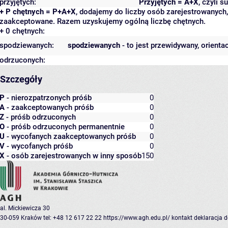
przyjętych:
Przyjętych = A+X
, czyli 
+ P chętnych = P+A+X
, dodajemy do liczby osób zarejestrowanych, 
zaakceptowane. Razem uzyskujemy ogólną liczbę chętnych.
+ 0 chętnych:
spodziewanych:
spodziewanych
- to jest przewidywany, orienta
odrzuconych:
Szczegóły
P
- nierozpatrzonych próśb
0
A
- zaakceptowanych próśb
0
Z
- próśb odrzuconych
0
O
- próśb odrzuconych permanentnie
0
U
- wycofanych zaakceptowanych próśb
0
V
- wycofanych próśb
0
X
- osób zarejestrowanych w inny sposób
150
al. Mickiewicza 30
30-059 Kraków
tel: +48 12 617 22 22
https://www.agh.edu.pl/
kontakt
deklaracja 