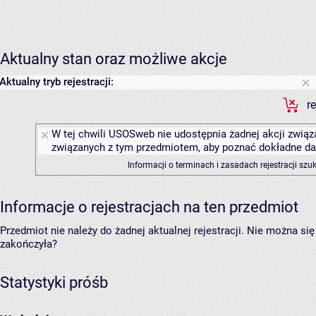
Aktualny stan oraz możliwe akcje
Aktualny tryb rejestracji:
r
W tej chwili USOSweb nie udostępnia żadnej akcji związa
związanych z tym przedmiotem, aby poznać dokładne daty
Informacji o terminach i zasadach rejestracji sz
Informacje o rejestracjach na ten przedmiot
Przedmiot nie należy do żadnej aktualnej rejestracji. Nie można s
zakończyła?
Statystyki próśb