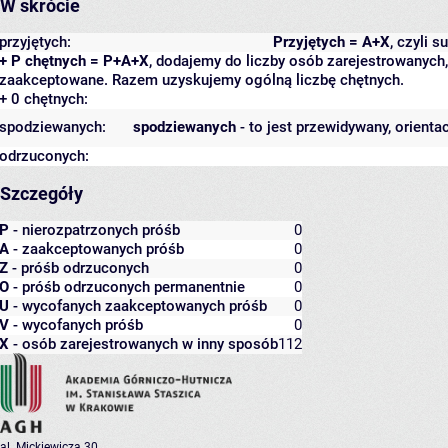
W skrócie
przyjętych:
Przyjętych = A+X
, czyli 
+ P chętnych = P+A+X
, dodajemy do liczby osób zarejestrowanych, 
zaakceptowane. Razem uzyskujemy ogólną liczbę chętnych.
+ 0 chętnych:
spodziewanych:
spodziewanych
- to jest przewidywany, orienta
odrzuconych:
Szczegóły
P
- nierozpatrzonych próśb
0
A
- zaakceptowanych próśb
0
Z
- próśb odrzuconych
0
O
- próśb odrzuconych permanentnie
0
U
- wycofanych zaakceptowanych próśb
0
V
- wycofanych próśb
0
X
- osób zarejestrowanych w inny sposób
112
al. Mickiewicza 30