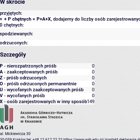
W skrócie
przyjętych:
+
+ P chętnych = P+A+X
, dodajemy do liczby osób zarejestrowanyc
0 chętnych:
spodziewanych:
odrzuconych:
Szczegóły
P
- nierozpatrzonych próśb
0
A
- zaakceptowanych próśb
0
Z
- próśb odrzuconych
0
O
- próśb odrzuconych permanentnie
0
U
- wycofanych zaakceptowanych próśb
0
V
- wycofanych próśb
0
X
- osób zarejestrowanych w inny sposób
149
al. Mickiewicza 30
30-059 Kraków
tel: +48 12 617 22 22
https://www.agh.edu.pl/
kontakt
deklaracja 