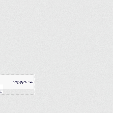
przyjętych:
149
tu
.