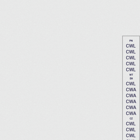
PN
CWL
CWL
CWL
CWL
CWL
WT
ŚR
CWL
CWA
CWA
CWA
CWA
CWA
CZ
CWL
CWL
CWL