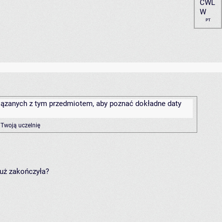
CWL
W
PT
związanych z tym przedmiotem, aby poznać dokładne daty
 Twoją uczelnię
już zakończyła?