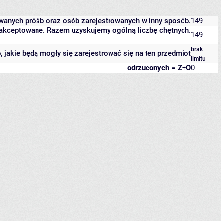
owanych próśb oraz osób zarejestrowanych w inny sposób.
149
 zaakceptowane. Razem uzyskujemy ogólną liczbę chętnych.
149
brak
b, jakie będą mogły się zarejestrować się na ten przedmiot
limitu
odrzuconych = Z+O
0