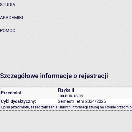
STUDIA
AKADEMIKI
POMOC
Szczegółowe informacje o rejestracji
Fizyka II
Przedmiot:
100-BUD-1S-081
Cykl dydaktyczny:
Semestr letni 2024/2025
Opisu przedmiotu, zasad zaliczania i innych informacji szukaj na
stronie przedmio