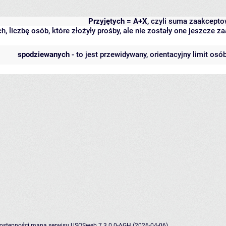
Przyjętych = A+X
, czyli suma zaakcept
h, liczbę osób, które złożyły prośby, ale nie zostały one jeszcze
spodziewanych
- to jest przewidywany, orientacyjny limit osó
dostępności
mapa serwisu
USOSweb 7.3.0.0-AGH (2026-04-06)