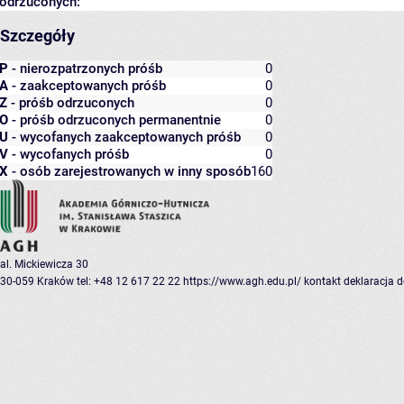
odrzuconych:
Szczegóły
P
- nierozpatrzonych próśb
0
A
- zaakceptowanych próśb
0
Z
- próśb odrzuconych
0
O
- próśb odrzuconych permanentnie
0
U
- wycofanych zaakceptowanych próśb
0
V
- wycofanych próśb
0
X
- osób zarejestrowanych w inny sposób
160
al. Mickiewicza 30
30-059 Kraków
tel: +48 12 617 22 22
https://www.agh.edu.pl/
kontakt
deklaracja 