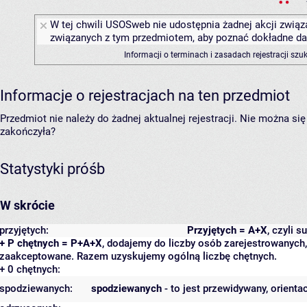
W tej chwili USOSweb nie udostępnia żadnej akcji związa
związanych z tym przedmiotem, aby poznać dokładne daty
Informacji o terminach i zasadach rejestracji sz
Informacje o rejestracjach na ten przedmiot
Przedmiot nie należy do żadnej aktualnej rejestracji. Nie można s
zakończyła?
Statystyki próśb
W skrócie
przyjętych:
Przyjętych = A+X
, czyli 
+ P chętnych = P+A+X
, dodajemy do liczby osób zarejestrowanych, 
zaakceptowane. Razem uzyskujemy ogólną liczbę chętnych.
+ 0 chętnych:
spodziewanych:
spodziewanych
- to jest przewidywany, orienta