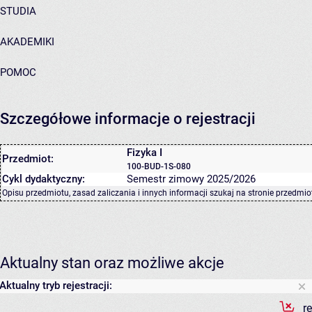
STUDIA
AKADEMIKI
POMOC
Szczegółowe informacje o rejestracji
Fizyka I
Przedmiot:
100-BUD-1S-080
Cykl dydaktyczny:
Semestr zimowy 2025/2026
Opisu przedmiotu, zasad zaliczania i innych informacji szukaj na
stronie przedmio
Aktualny stan oraz możliwe akcje
Aktualny tryb rejestracji:
r