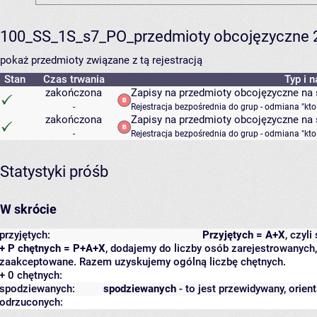
100_SS_1S_s7_PO_przedmioty obcojęzyczne 
pokaż przedmioty związane z tą rejestracją
Stan
Czas trwania
Typ i 
zakończona
Zapisy na przedmioty obcojęzyczne na
-
Rejestracja bezpośrednia do grup - odmiana "kto
zakończona
Zapisy na przedmioty obcojęzyczne na s
-
Rejestracja bezpośrednia do grup - odmiana "kto
Statystyki próśb
W skrócie
przyjętych:
Przyjętych = A+X
, czyl
+ P chętnych = P+A+X
, dodajemy do liczby osób zarejestrowanych, 
zaakceptowane. Razem uzyskujemy ogólną liczbę chętnych.
+ 0 chętnych:
spodziewanych:
spodziewanych
- to jest przewidywany, orien
odrzuconych: