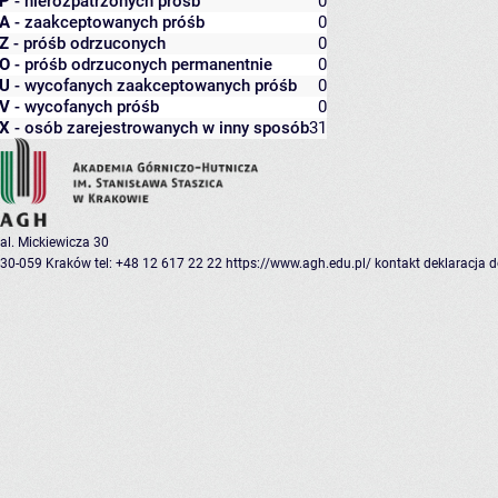
P
- nierozpatrzonych próśb
0
A
- zaakceptowanych próśb
0
Z
- próśb odrzuconych
0
O
- próśb odrzuconych permanentnie
0
U
- wycofanych zaakceptowanych próśb
0
V
- wycofanych próśb
0
X
- osób zarejestrowanych w inny sposób
31
al. Mickiewicza 30
30-059 Kraków
tel: +48 12 617 22 22
https://www.agh.edu.pl/
kontakt
deklaracja 