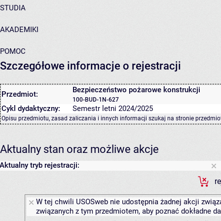
STUDIA
AKADEMIKI
POMOC
Szczegółowe informacje o rejestracji
Bezpieczeństwo pożarowe konstrukcji
Przedmiot:
100-BUD-1N-627
Cykl dydaktyczny:
Semestr letni 2024/2025
Opisu przedmiotu, zasad zaliczania i innych informacji szukaj na
stronie przedmio
Aktualny stan oraz możliwe akcje
Aktualny tryb rejestracji:
r
W tej chwili USOSweb nie udostępnia żadnej akcji związa
związanych z tym przedmiotem, aby poznać dokładne daty