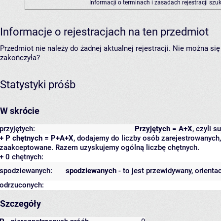
Informacji o terminach i zasadach rejestracji sz
Informacje o rejestracjach na ten przedmiot
Przedmiot nie należy do żadnej aktualnej rejestracji. Nie można s
zakończyła?
Statystyki próśb
W skrócie
przyjętych:
Przyjętych = A+X
, czyli 
+ P chętnych = P+A+X
, dodajemy do liczby osób zarejestrowanych, 
zaakceptowane. Razem uzyskujemy ogólną liczbę chętnych.
+ 0 chętnych:
spodziewanych:
spodziewanych
- to jest przewidywany, orienta
odrzuconych:
Szczegóły