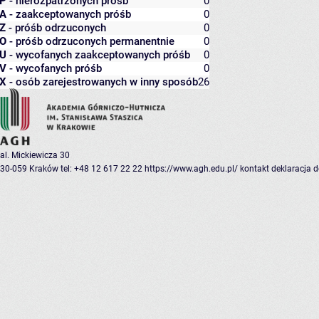
P
- nierozpatrzonych próśb
0
A
- zaakceptowanych próśb
0
Z
- próśb odrzuconych
0
O
- próśb odrzuconych permanentnie
0
U
- wycofanych zaakceptowanych próśb
0
V
- wycofanych próśb
0
X
- osób zarejestrowanych w inny sposób
26
al. Mickiewicza 30
30-059 Kraków
tel: +48 12 617 22 22
https://www.agh.edu.pl/
kontakt
deklaracja 