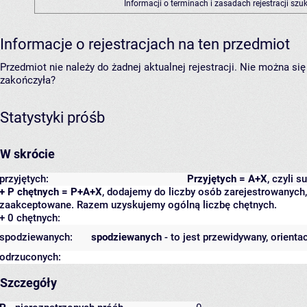
Informacji o terminach i zasadach rejestracji sz
Informacje o rejestracjach na ten przedmiot
Przedmiot nie należy do żadnej aktualnej rejestracji. Nie można s
zakończyła?
Statystyki próśb
W skrócie
przyjętych:
Przyjętych = A+X
, czyli 
+ P chętnych = P+A+X
, dodajemy do liczby osób zarejestrowanych, 
zaakceptowane. Razem uzyskujemy ogólną liczbę chętnych.
+ 0 chętnych:
spodziewanych:
spodziewanych
- to jest przewidywany, orienta
odrzuconych:
Szczegóły