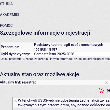
STUDIA
AKADEMIKI
POMOC
Szczegółowe informacje o rejestracji
Podstawy technologii robót remontowych
Przedmiot:
100-BUD-1N-537
Cykl dydaktyczny:
Semestr letni 2025/2026
Opisu przedmiotu, zasad zaliczania i innych informacji szukaj na
stronie przedmio
Aktualny stan oraz możliwe akcje
Aktualny tryb rejestracji:
r
W tej chwili USOSweb nie udostępnia żadnej akcji związa
związanych z tym przedmiotem, aby poznać dokładne daty