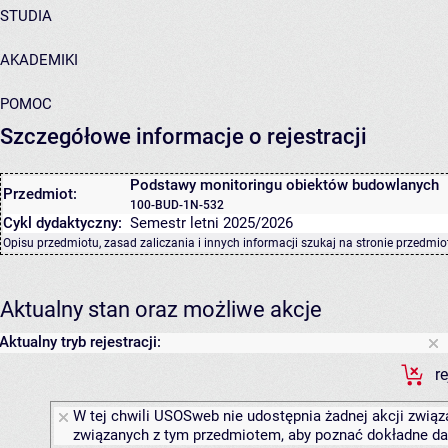
STUDIA
AKADEMIKI
POMOC
Szczegółowe informacje o rejestracji
Podstawy monitoringu obiektów budowlanych
Przedmiot:
100-BUD-1N-532
Cykl dydaktyczny:
Semestr letni 2025/2026
Opisu przedmiotu, zasad zaliczania i innych informacji szukaj na
stronie przedmio
Aktualny stan oraz możliwe akcje
Aktualny tryb rejestracji:
r
W tej chwili USOSweb nie udostępnia żadnej akcji związa
związanych z tym przedmiotem, aby poznać dokładne daty