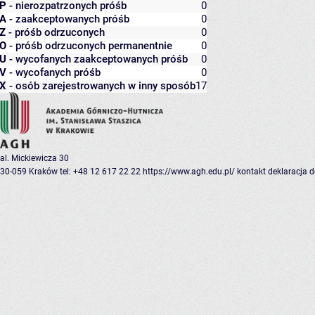
P
- nierozpatrzonych próśb
0
A
- zaakceptowanych próśb
0
Z
- próśb odrzuconych
0
O
- próśb odrzuconych permanentnie
0
U
- wycofanych zaakceptowanych próśb
0
V
- wycofanych próśb
0
X
- osób zarejestrowanych w inny sposób
17
al. Mickiewicza 30
30-059 Kraków
tel: +48 12 617 22 22
https://www.agh.edu.pl/
kontakt
deklaracja 