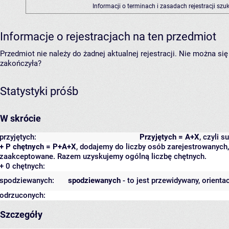
Informacji o terminach i zasadach rejestracji sz
Informacje o rejestracjach na ten przedmiot
Przedmiot nie należy do żadnej aktualnej rejestracji. Nie można s
zakończyła?
Statystyki próśb
W skrócie
przyjętych:
Przyjętych = A+X
, czyli 
+ P chętnych = P+A+X
, dodajemy do liczby osób zarejestrowanych, 
zaakceptowane. Razem uzyskujemy ogólną liczbę chętnych.
+ 0 chętnych:
spodziewanych:
spodziewanych
- to jest przewidywany, orienta
odrzuconych:
Szczegóły