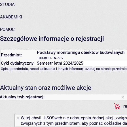
STUDIA
AKADEMIKI
POMOC
Szczegółowe informacje o rejestracji
Podstawy monitoringu obiektów budowlanych
Przedmiot:
100-BUD-1N-532
Cykl dydaktyczny:
Semestr letni 2024/2025
Opisu przedmiotu, zasad zaliczania i innych informacji szukaj na
stronie przedmio
Aktualny stan oraz możliwe akcje
Aktualny tryb rejestracji:
r
W tej chwili USOSweb nie udostępnia żadnej akcji związa
związanych z tym przedmiotem, aby poznać dokładne daty