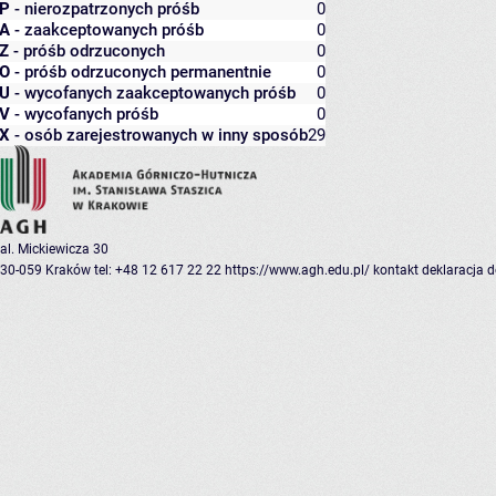
P
- nierozpatrzonych próśb
0
A
- zaakceptowanych próśb
0
Z
- próśb odrzuconych
0
O
- próśb odrzuconych permanentnie
0
U
- wycofanych zaakceptowanych próśb
0
V
- wycofanych próśb
0
X
- osób zarejestrowanych w inny sposób
29
al. Mickiewicza 30
30-059 Kraków
tel: +48 12 617 22 22
https://www.agh.edu.pl/
kontakt
deklaracja 