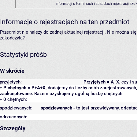
Informacji o terminach i zasadach rejestracji sz
Informacje o rejestracjach na ten przedmiot
Przedmiot nie należy do żadnej aktualnej rejestracji. Nie można s
zakończyła?
Statystyki próśb
W skrócie
przyjętych:
Przyjętych = A+X
, czyli 
+ P chętnych = P+A+X
, dodajemy do liczby osób zarejestrowanych, 
zaakceptowane. Razem uzyskujemy ogólną liczbę chętnych.
+ 0 chętnych:
spodziewanych:
spodziewanych
- to jest przewidywany, orienta
odrzuconych:
Szczegóły