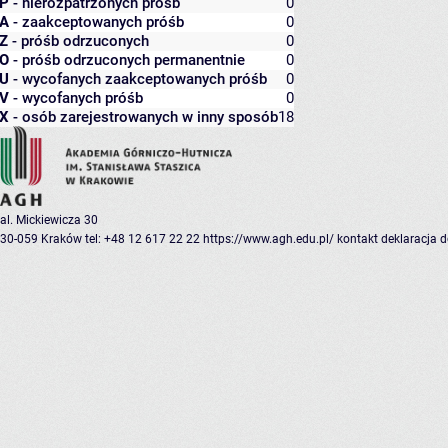
P
- nierozpatrzonych próśb
0
A
- zaakceptowanych próśb
0
Z
- próśb odrzuconych
0
O
- próśb odrzuconych permanentnie
0
U
- wycofanych zaakceptowanych próśb
0
V
- wycofanych próśb
0
X
- osób zarejestrowanych w inny sposób
18
al. Mickiewicza 30
30-059 Kraków
tel: +48 12 617 22 22
https://www.agh.edu.pl/
kontakt
deklaracja 