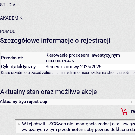
STUDIA
AKADEMIKI
POMOC
Szczegółowe informacje o rejestracji
Kierowanie procesem inwestycyjnym
Przedmiot:
100-BUD-1N-475
Cykl dydaktyczny:
Semestr zimowy 2025/2026
Opisu przedmiotu, zasad zaliczania i innych informacji szukaj na
stronie przedmio
Aktualny stan oraz możliwe akcje
Aktualny tryb rejestracji:
r
W tej chwili USOSweb nie udostępnia żadnej akcji związa
związanych z tym przedmiotem, aby poznać dokładne daty