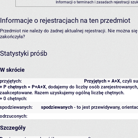
Informacji o terminach i zasadach rejestracji sz
Informacje o rejestracjach na ten przedmiot
Przedmiot nie należy do żadnej aktualnej rejestracji. Nie można s
zakończyła?
Statystyki próśb
W skrócie
przyjętych:
Przyjętych = A+X
, czyli 
+ P chętnych = P+A+X
, dodajemy do liczby osób zarejestrowanych, 
zaakceptowane. Razem uzyskujemy ogólną liczbę chętnych.
+ 0 chętnych:
spodziewanych:
spodziewanych
- to jest przewidywany, orienta
odrzuconych:
Szczegóły