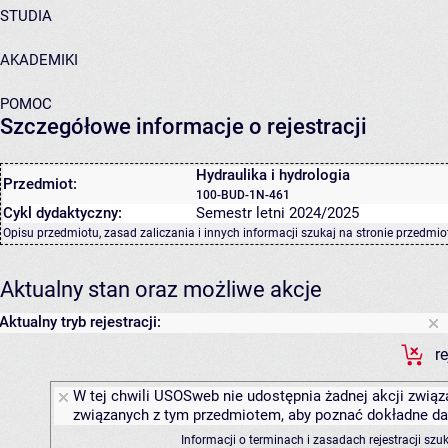
STUDIA
AKADEMIKI
POMOC
Szczegółowe informacje o rejestracji
Hydraulika i hydrologia
Przedmiot:
100-BUD-1N-461
Cykl dydaktyczny:
Semestr letni 2024/2025
Opisu przedmiotu, zasad zaliczania i innych informacji szukaj na
stronie przedmio
Aktualny stan oraz możliwe akcje
Aktualny tryb rejestracji:
r
W tej chwili USOSweb nie udostępnia żadnej akcji związa
związanych z tym przedmiotem, aby poznać dokładne daty
Informacji o terminach i zasadach rejestracji sz