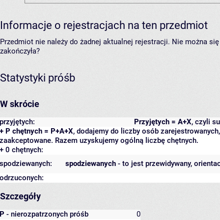
Informacje o rejestracjach na ten przedmiot
Przedmiot nie należy do żadnej aktualnej rejestracji. Nie można s
zakończyła?
Statystyki próśb
W skrócie
przyjętych:
Przyjętych = A+X
, czyli 
+ P chętnych = P+A+X
, dodajemy do liczby osób zarejestrowanych, 
zaakceptowane. Razem uzyskujemy ogólną liczbę chętnych.
+ 0 chętnych:
spodziewanych:
spodziewanych
- to jest przewidywany, orienta
odrzuconych:
Szczegóły
P
- nierozpatrzonych próśb
0