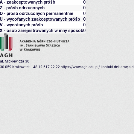
A
- zaakceptowanych próśb
0
Z
- próśb odrzuconych
0
O
- próśb odrzuconych permanentnie
0
U
- wycofanych zaakceptowanych próśb
0
V
- wycofanych próśb
0
X
- osób zarejestrowanych w inny sposób
0
al. Mickiewicza 30
30-059 Kraków
tel: +48 12 617 22 22
https://www.agh.edu.pl/
kontakt
deklaracja 