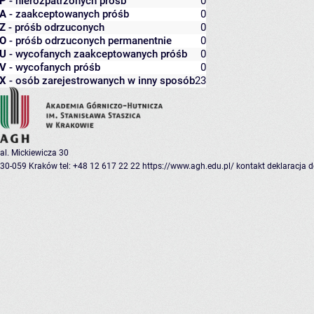
P
- nierozpatrzonych próśb
0
A
- zaakceptowanych próśb
0
Z
- próśb odrzuconych
0
O
- próśb odrzuconych permanentnie
0
U
- wycofanych zaakceptowanych próśb
0
V
- wycofanych próśb
0
X
- osób zarejestrowanych w inny sposób
23
al. Mickiewicza 30
30-059 Kraków
tel: +48 12 617 22 22
https://www.agh.edu.pl/
kontakt
deklaracja 