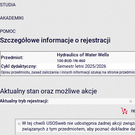
STUDIA
AKADEMIKI
POMOC
Szczegółowe informacje o rejestracji
Hydraulics of Water Wells
Przedmiot:
100-BUD-1N-460
Cykl dydaktyczny:
Semestr letni 2025/2026
Opisu przedmiotu, zasad zaliczania i innych informacji szukaj na
stronie przedmio
Aktualny stan oraz możliwe akcje
Aktualny tryb rejestracji:
r
W tej chwili USOSweb nie udostępnia żadnej akcji związa
związanych z tym przedmiotem, aby poznać dokładne daty