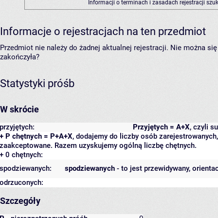
Informacji o terminach i zasadach rejestracji sz
Informacje o rejestracjach na ten przedmiot
Przedmiot nie należy do żadnej aktualnej rejestracji. Nie można s
zakończyła?
Statystyki próśb
W skrócie
przyjętych:
Przyjętych = A+X
, czyli 
+ P chętnych = P+A+X
, dodajemy do liczby osób zarejestrowanych, 
zaakceptowane. Razem uzyskujemy ogólną liczbę chętnych.
+ 0 chętnych:
spodziewanych:
spodziewanych
- to jest przewidywany, orienta
odrzuconych:
Szczegóły