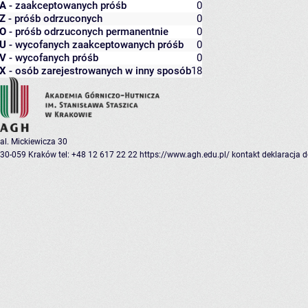
A
- zaakceptowanych próśb
0
Z
- próśb odrzuconych
0
O
- próśb odrzuconych permanentnie
0
U
- wycofanych zaakceptowanych próśb
0
V
- wycofanych próśb
0
X
- osób zarejestrowanych w inny sposób
18
al. Mickiewicza 30
30-059 Kraków
tel: +48 12 617 22 22
https://www.agh.edu.pl/
kontakt
deklaracja 