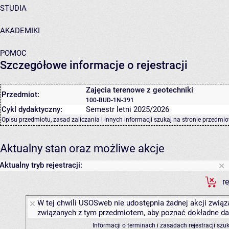
STUDIA
AKADEMIKI
POMOC
Szczegółowe informacje o rejestracji
Zajęcia terenowe z geotechniki
Przedmiot:
100-BUD-1N-391
Cykl dydaktyczny:
Semestr letni 2025/2026
Opisu przedmiotu, zasad zaliczania i innych informacji szukaj na
stronie przedmio
Aktualny stan oraz możliwe akcje
Aktualny tryb rejestracji:
r
W tej chwili USOSweb nie udostępnia żadnej akcji związa
związanych z tym przedmiotem, aby poznać dokładne daty
Informacji o terminach i zasadach rejestracji sz