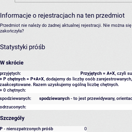
Informacje o rejestracjach na ten przedmiot
Przedmiot nie należy do żadnej aktualnej rejestracji. Nie można s
zakończyła?
Statystyki próśb
W skrócie
przyjętych:
Przyjętych = A+X
, czyli 
+ P chętnych = P+A+X
, dodajemy do liczby osób zarejestrowanych, 
zaakceptowane. Razem uzyskujemy ogólną liczbę chętnych.
+ 0 chętnych:
spodziewanych:
spodziewanych
- to jest przewidywany, orienta
odrzuconych:
Szczegóły
P
- nierozpatrzonych próśb
0