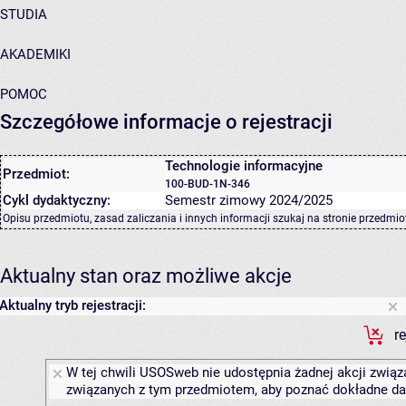
STUDIA
AKADEMIKI
POMOC
Szczegółowe informacje o rejestracji
Technologie informacyjne
Przedmiot:
100-BUD-1N-346
Cykl dydaktyczny:
Semestr zimowy 2024/2025
Opisu przedmiotu, zasad zaliczania i innych informacji szukaj na
stronie przedmio
Aktualny stan oraz możliwe akcje
Aktualny tryb rejestracji:
r
W tej chwili USOSweb nie udostępnia żadnej akcji związa
związanych z tym przedmiotem, aby poznać dokładne daty