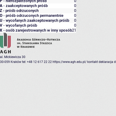
P
- nierozpatrzonych próśb
0
A
- zaakceptowanych próśb
0
Z
- próśb odrzuconych
0
O
- próśb odrzuconych permanentnie
0
U
- wycofanych zaakceptowanych próśb
0
V
- wycofanych próśb
0
X
- osób zarejestrowanych w inny sposób
21
al. Mickiewicza 30
30-059 Kraków
tel: +48 12 617 22 22
https://www.agh.edu.pl/
kontakt
deklaracja 