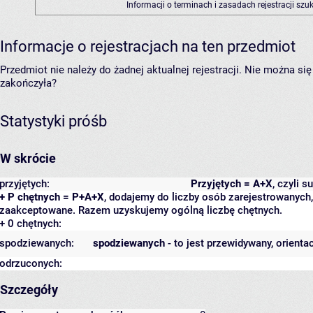
Informacji o terminach i zasadach rejestracji sz
Informacje o rejestracjach na ten przedmiot
Przedmiot nie należy do żadnej aktualnej rejestracji. Nie można s
zakończyła?
Statystyki próśb
W skrócie
przyjętych:
Przyjętych = A+X
, czyli 
+ P chętnych = P+A+X
, dodajemy do liczby osób zarejestrowanych, 
zaakceptowane. Razem uzyskujemy ogólną liczbę chętnych.
+ 0 chętnych:
spodziewanych:
spodziewanych
- to jest przewidywany, orienta
odrzuconych:
Szczegóły