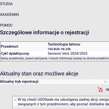
STUDIA
AKADEMIKI
POMOC
Szczegółowe informacje o rejestracji
Technologia betonu
Przedmiot:
100-BUD-1N-338
Cykl dydaktyczny:
Semestr letni 2024/2025
Opisu przedmiotu, zasad zaliczania i innych informacji szukaj na
stronie przedmio
Aktualny stan oraz możliwe akcje
Aktualny tryb rejestracji:
r
W tej chwili USOSweb nie udostępnia żadnej akcji związa
związanych z tym przedmiotem, aby poznać dokładne daty