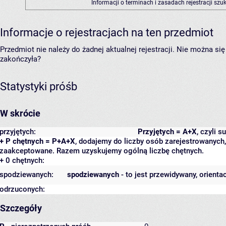
Informacji o terminach i zasadach rejestracji sz
Informacje o rejestracjach na ten przedmiot
Przedmiot nie należy do żadnej aktualnej rejestracji. Nie można s
zakończyła?
Statystyki próśb
W skrócie
przyjętych:
Przyjętych = A+X
, czyli 
+ P chętnych = P+A+X
, dodajemy do liczby osób zarejestrowanych, 
zaakceptowane. Razem uzyskujemy ogólną liczbę chętnych.
+ 0 chętnych:
spodziewanych:
spodziewanych
- to jest przewidywany, orienta
odrzuconych:
Szczegóły