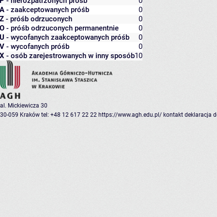
P
- nierozpatrzonych próśb
0
A
- zaakceptowanych próśb
0
Z
- próśb odrzuconych
0
O
- próśb odrzuconych permanentnie
0
U
- wycofanych zaakceptowanych próśb
0
V
- wycofanych próśb
0
X
- osób zarejestrowanych w inny sposób
10
al. Mickiewicza 30
30-059 Kraków
tel: +48 12 617 22 22
https://www.agh.edu.pl/
kontakt
deklaracja 