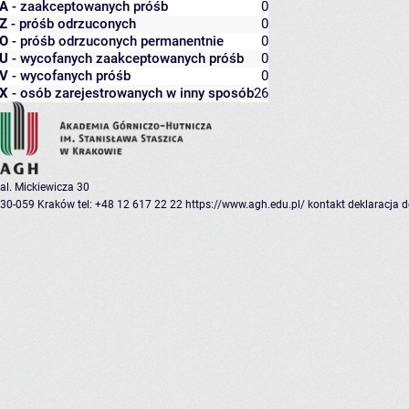
A
- zaakceptowanych próśb
0
Z
- próśb odrzuconych
0
O
- próśb odrzuconych permanentnie
0
U
- wycofanych zaakceptowanych próśb
0
V
- wycofanych próśb
0
X
- osób zarejestrowanych w inny sposób
26
al. Mickiewicza 30
30-059 Kraków
tel: +48 12 617 22 22
https://www.agh.edu.pl/
kontakt
deklaracja 