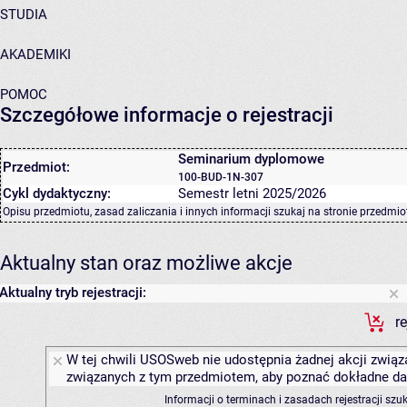
STUDIA
AKADEMIKI
POMOC
Szczegółowe informacje o rejestracji
Seminarium dyplomowe
Przedmiot:
100-BUD-1N-307
Cykl dydaktyczny:
Semestr letni 2025/2026
Opisu przedmiotu, zasad zaliczania i innych informacji szukaj na
stronie przedmio
Aktualny stan oraz możliwe akcje
Aktualny tryb rejestracji:
r
W tej chwili USOSweb nie udostępnia żadnej akcji związa
związanych z tym przedmiotem, aby poznać dokładne daty
Informacji o terminach i zasadach rejestracji sz