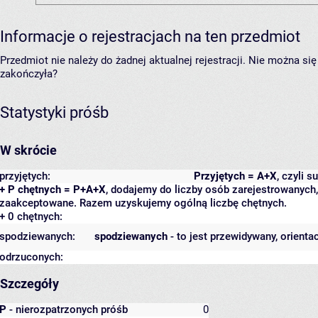
Informacje o rejestracjach na ten przedmiot
Przedmiot nie należy do żadnej aktualnej rejestracji. Nie można s
zakończyła?
Statystyki próśb
W skrócie
przyjętych:
Przyjętych = A+X
, czyli 
+ P chętnych = P+A+X
, dodajemy do liczby osób zarejestrowanych, 
zaakceptowane. Razem uzyskujemy ogólną liczbę chętnych.
+ 0 chętnych:
spodziewanych:
spodziewanych
- to jest przewidywany, orienta
odrzuconych:
Szczegóły
P
- nierozpatrzonych próśb
0