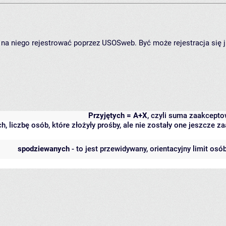
ię na niego rejestrować poprzez USOSweb. Być może rejestracja się 
Przyjętych = A+X
, czyli suma zaakcept
h, liczbę osób, które złożyły prośby, ale nie zostały one jeszcze
spodziewanych
- to jest przewidywany, orientacyjny limit osó