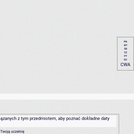
PN
WT
ŚR
CZ
PT
SO
CWA
związanych z tym przedmiotem, aby poznać dokładne daty
 Twoją uczelnię