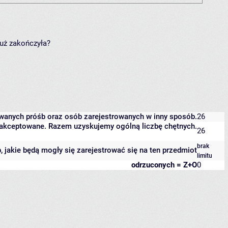
już zakończyła?
owanych próśb oraz osób zarejestrowanych w inny sposób.
26
 zaakceptowane. Razem uzyskujemy ogólną liczbę chętnych.
26
brak
b, jakie będą mogły się zarejestrować się na ten przedmiot
limitu
odrzuconych = Z+O
0