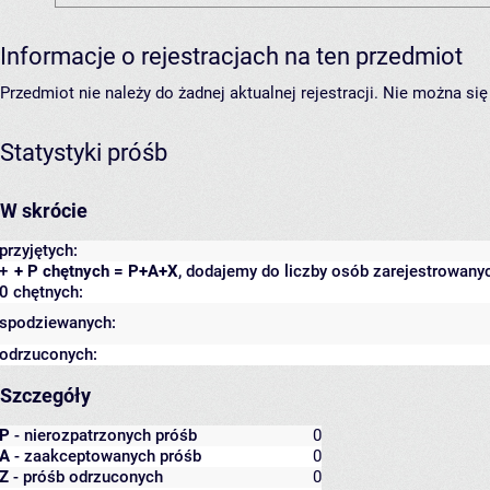
Informacje o rejestracjach na ten przedmiot
Przedmiot nie należy do żadnej aktualnej rejestracji. Nie można s
Statystyki próśb
W skrócie
przyjętych:
+
+ P chętnych = P+A+X
, dodajemy do liczby osób zarejestrowanyc
0 chętnych:
spodziewanych:
odrzuconych:
Szczegóły
P
- nierozpatrzonych próśb
0
A
- zaakceptowanych próśb
0
Z
- próśb odrzuconych
0