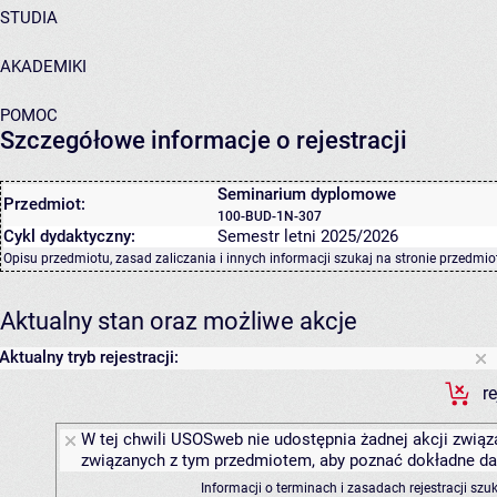
STUDIA
AKADEMIKI
POMOC
Szczegółowe informacje o rejestracji
Seminarium dyplomowe
Przedmiot:
100-BUD-1N-307
Cykl dydaktyczny:
Semestr letni 2025/2026
Opisu przedmiotu, zasad zaliczania i innych informacji szukaj na
stronie przedmio
Aktualny stan oraz możliwe akcje
Aktualny tryb rejestracji:
r
W tej chwili USOSweb nie udostępnia żadnej akcji związa
związanych z tym przedmiotem, aby poznać dokładne daty
Informacji o terminach i zasadach rejestracji sz