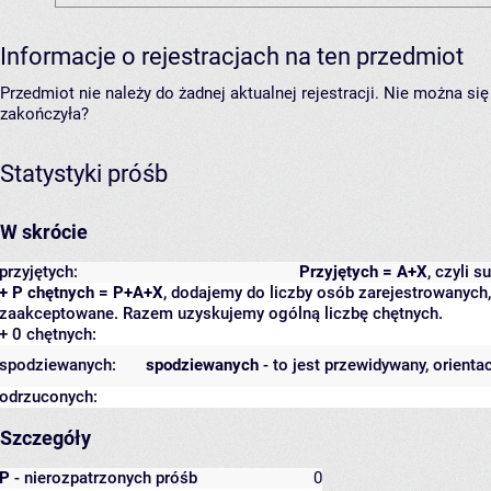
Informacje o rejestracjach na ten przedmiot
Przedmiot nie należy do żadnej aktualnej rejestracji. Nie można s
zakończyła?
Statystyki próśb
W skrócie
przyjętych:
Przyjętych = A+X
, czyli 
+ P chętnych = P+A+X
, dodajemy do liczby osób zarejestrowanych, 
zaakceptowane. Razem uzyskujemy ogólną liczbę chętnych.
+ 0 chętnych:
spodziewanych:
spodziewanych
- to jest przewidywany, orienta
odrzuconych:
Szczegóły
P
- nierozpatrzonych próśb
0