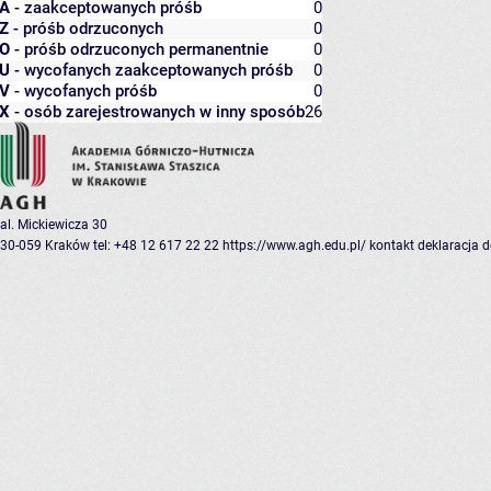
A
- zaakceptowanych próśb
0
Z
- próśb odrzuconych
0
O
- próśb odrzuconych permanentnie
0
U
- wycofanych zaakceptowanych próśb
0
V
- wycofanych próśb
0
X
- osób zarejestrowanych w inny sposób
26
al. Mickiewicza 30
30-059 Kraków
tel: +48 12 617 22 22
https://www.agh.edu.pl/
kontakt
deklaracja 