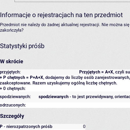
Informacje o rejestracjach na ten przedmiot
Przedmiot nie należy do żadnej aktualnej rejestracji. Nie można s
zakończyła?
Statystyki próśb
W skrócie
przyjętych:
Przyjętych = A+X
, czyli 
+ P chętnych = P+A+X
, dodajemy do liczby osób zarejestrowanych, 
zaakceptowane. Razem uzyskujemy ogólną liczbę chętnych.
+ 0 chętnych:
spodziewanych:
spodziewanych
- to jest przewidywany, orienta
odrzuconych:
Szczegóły
P
- nierozpatrzonych próśb
0