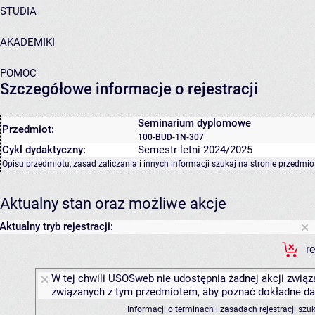
STUDIA
AKADEMIKI
POMOC
Szczegółowe informacje o rejestracji
Seminarium dyplomowe
Przedmiot:
100-BUD-1N-307
Cykl dydaktyczny:
Semestr letni 2024/2025
Opisu przedmiotu, zasad zaliczania i innych informacji szukaj na
stronie przedmio
Aktualny stan oraz możliwe akcje
Aktualny tryb rejestracji:
r
W tej chwili USOSweb nie udostępnia żadnej akcji związa
związanych z tym przedmiotem, aby poznać dokładne daty
Informacji o terminach i zasadach rejestracji sz