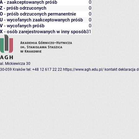
A
- zaakceptowanych próśb
0
Z
- próśb odrzuconych
0
O
- próśb odrzuconych permanentnie
0
U
- wycofanych zaakceptowanych próśb
0
V
- wycofanych próśb
0
X
- osób zarejestrowanych w inny sposób
31
al. Mickiewicza 30
30-059 Kraków
tel: +48 12 617 22 22
https://www.agh.edu.pl/
kontakt
deklaracja 