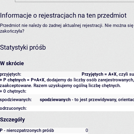
Informacje o rejestracjach na ten przedmiot
Przedmiot nie należy do żadnej aktualnej rejestracji. Nie można s
zakończyła?
Statystyki próśb
W skrócie
przyjętych:
Przyjętych = A+X
, czyli 
+ P chętnych = P+A+X
, dodajemy do liczby osób zarejestrowanych, 
zaakceptowane. Razem uzyskujemy ogólną liczbę chętnych.
+ 0 chętnych:
spodziewanych:
spodziewanych
- to jest przewidywany, orienta
odrzuconych:
Szczegóły
P
- nierozpatrzonych próśb
0