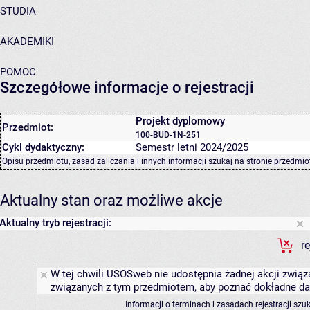
STUDIA
AKADEMIKI
POMOC
Szczegółowe informacje o rejestracji
Projekt dyplomowy
Przedmiot:
100-BUD-1N-251
Cykl dydaktyczny:
Semestr letni 2024/2025
Opisu przedmiotu, zasad zaliczania i innych informacji szukaj na
stronie przedmio
Aktualny stan oraz możliwe akcje
Aktualny tryb rejestracji:
r
W tej chwili USOSweb nie udostępnia żadnej akcji związa
związanych z tym przedmiotem, aby poznać dokładne daty
Informacji o terminach i zasadach rejestracji sz