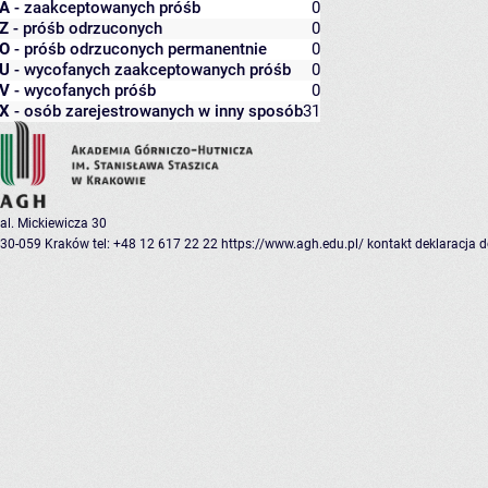
A
- zaakceptowanych próśb
0
Z
- próśb odrzuconych
0
O
- próśb odrzuconych permanentnie
0
U
- wycofanych zaakceptowanych próśb
0
V
- wycofanych próśb
0
X
- osób zarejestrowanych w inny sposób
31
al. Mickiewicza 30
30-059 Kraków
tel: +48 12 617 22 22
https://www.agh.edu.pl/
kontakt
deklaracja 