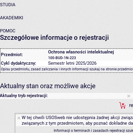
STUDIA
AKADEMIKI
POMOC
Szczegółowe informacje o rejestracji
Ochrona własności intelektualnej
Przedmiot:
100-BUD-1N-223
Cykl dydaktyczny:
Semestr letni 2025/2026
Opisu przedmiotu, zasad zaliczania i innych informacji szukaj na
stronie przedmio
Aktualny stan oraz możliwe akcje
Aktualny tryb rejestracji:
r
W tej chwili USOSweb nie udostępnia żadnej akcji związa
związanych z tym przedmiotem, aby poznać dokładne daty
Informacji o terminach i zasadach rejestracji sz