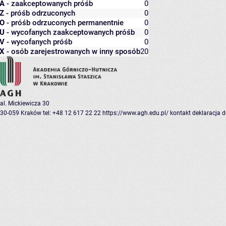
A
- zaakceptowanych próśb
0
Z
- próśb odrzuconych
0
O
- próśb odrzuconych permanentnie
0
U
- wycofanych zaakceptowanych próśb
0
V
- wycofanych próśb
0
X
- osób zarejestrowanych w inny sposób
20
al. Mickiewicza 30
30-059 Kraków
tel: +48 12 617 22 22
https://www.agh.edu.pl/
kontakt
deklaracja 