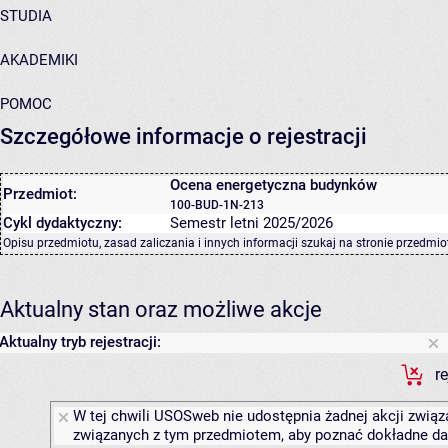
STUDIA
AKADEMIKI
POMOC
Szczegółowe informacje o rejestracji
Ocena energetyczna budynków
Przedmiot:
100-BUD-1N-213
Cykl dydaktyczny:
Semestr letni 2025/2026
Opisu przedmiotu, zasad zaliczania i innych informacji szukaj na
stronie przedmio
Aktualny stan oraz możliwe akcje
Aktualny tryb rejestracji:
r
W tej chwili USOSweb nie udostępnia żadnej akcji związa
związanych z tym przedmiotem, aby poznać dokładne daty