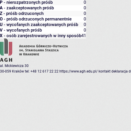
P
- nierozpatrzonych próśb
0
A
- zaakceptowanych próśb
0
Z
- próśb odrzuconych
0
O
- próśb odrzuconych permanentnie
0
U
- wycofanych zaakceptowanych próśb
0
V
- wycofanych próśb
0
X
- osób zarejestrowanych w inny sposób
41
al. Mickiewicza 30
30-059 Kraków
tel: +48 12 617 22 22
https://www.agh.edu.pl/
kontakt
deklaracja 