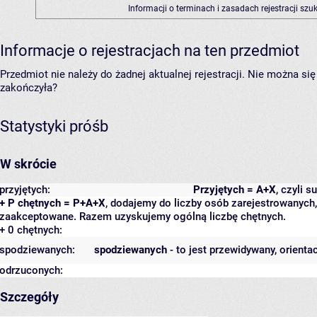
Informacji o terminach i zasadach rejestracji sz
Informacje o rejestracjach na ten przedmiot
Przedmiot nie należy do żadnej aktualnej rejestracji. Nie można s
zakończyła?
Statystyki próśb
W skrócie
przyjętych:
Przyjętych = A+X
, czyli 
+ P chętnych = P+A+X
, dodajemy do liczby osób zarejestrowanych, 
zaakceptowane. Razem uzyskujemy ogólną liczbę chętnych.
+ 0 chętnych:
spodziewanych:
spodziewanych
- to jest przewidywany, orienta
odrzuconych:
Szczegóły