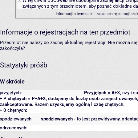
W tej chwili USOSweb nie udostępnia żadnej akcji związa
związanych z tym przedmiotem, aby poznać dokładne daty
Informacji o terminach i zasadach rejestracji sz
Informacje o rejestracjach na ten przedmiot
Przedmiot nie należy do żadnej aktualnej rejestracji. Nie można s
zakończyła?
Statystyki próśb
W skrócie
przyjętych:
Przyjętych = A+X
, czyli 
+ P chętnych = P+A+X
, dodajemy do liczby osób zarejestrowanych, 
zaakceptowane. Razem uzyskujemy ogólną liczbę chętnych.
+ 0 chętnych:
spodziewanych:
spodziewanych
- to jest przewidywany, orienta
odrzuconych: