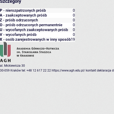
Szczegóły
P
- nierozpatrzonych próśb
0
A
- zaakceptowanych próśb
0
Z
- próśb odrzuconych
0
O
- próśb odrzuconych permanentnie
0
U
- wycofanych zaakceptowanych próśb
0
V
- wycofanych próśb
0
X
- osób zarejestrowanych w inny sposób
19
al. Mickiewicza 30
30-059 Kraków
tel: +48 12 617 22 22
https://www.agh.edu.pl/
kontakt
deklaracja 