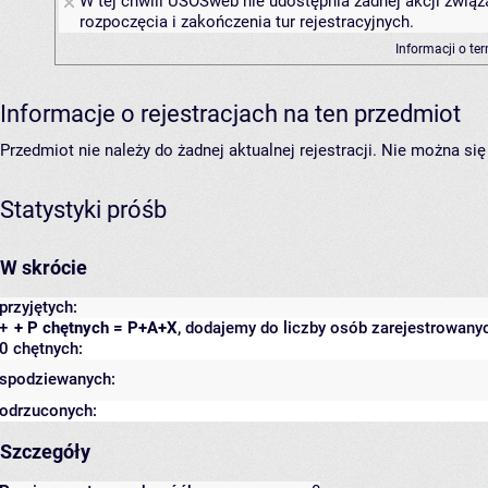
W tej chwili USOSweb nie udostępnia żadnej akcji związ
rozpoczęcia i zakończenia tur rejestracyjnych.
Informacji o te
Informacje o rejestracjach na ten przedmiot
Przedmiot nie należy do żadnej aktualnej rejestracji. Nie można s
Statystyki próśb
W skrócie
przyjętych:
+
+ P chętnych = P+A+X
, dodajemy do liczby osób zarejestrowanyc
0 chętnych:
spodziewanych:
odrzuconych:
Szczegóły