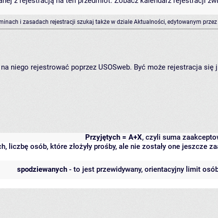
anej z rejestracją na ten przedmiot. Zobacz kalendarz rejestracji 
rminach i zasadach rejestracji szukaj także w dziale Aktualności, edytowanym przez
ię na niego rejestrować poprzez USOSweb. Być może rejestracja się 
Przyjętych = A+X
, czyli suma zaakcept
h, liczbę osób, które złożyły prośby, ale nie zostały one jeszcze
spodziewanych
- to jest przewidywany, orientacyjny limit osó