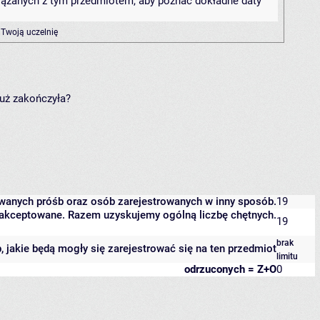
związanych z tym przedmiotem, aby poznać dokładne daty
 Twoją uczelnię
już zakończyła?
owanych próśb oraz osób zarejestrowanych w inny sposób.
19
 zaakceptowane. Razem uzyskujemy ogólną liczbę chętnych.
19
brak
b, jakie będą mogły się zarejestrować się na ten przedmiot
limitu
odrzuconych = Z+O
0