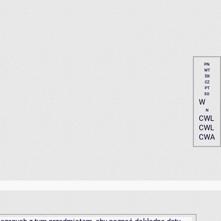
PN
WT
ŚR
CZ
PT
SO
W
N
CWL
CWL
CWA