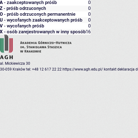
A
- zaakceptowanych próśb
0
Z
- próśb odrzuconych
0
O
- próśb odrzuconych permanentnie
0
U
- wycofanych zaakceptowanych próśb
0
V
- wycofanych próśb
0
X
- osób zarejestrowanych w inny sposób
16
al. Mickiewicza 30
30-059 Kraków
tel: +48 12 617 22 22
https://www.agh.edu.pl/
kontakt
deklaracja 