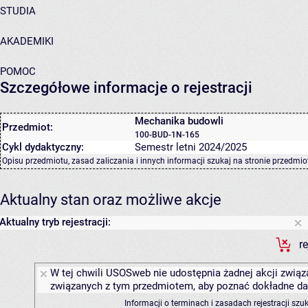
STUDIA
AKADEMIKI
POMOC
Szczegółowe informacje o rejestracji
Mechanika budowli
Przedmiot:
100-BUD-1N-165
Cykl dydaktyczny:
Semestr letni 2024/2025
Opisu przedmiotu, zasad zaliczania i innych informacji szukaj na
stronie przedmio
Aktualny stan oraz możliwe akcje
Aktualny tryb rejestracji:
r
W tej chwili USOSweb nie udostępnia żadnej akcji związa
związanych z tym przedmiotem, aby poznać dokładne daty
Informacji o terminach i zasadach rejestracji sz