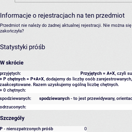
Informacje o rejestracjach na ten przedmiot
Przedmiot nie należy do żadnej aktualnej rejestracji. Nie można s
zakończyła?
Statystyki próśb
W skrócie
przyjętych:
Przyjętych = A+X
, czyli 
+ P chętnych = P+A+X
, dodajemy do liczby osób zarejestrowanych, 
zaakceptowane. Razem uzyskujemy ogólną liczbę chętnych.
+ 0 chętnych:
spodziewanych:
spodziewanych
- to jest przewidywany, orienta
odrzuconych:
Szczegóły
P
- nierozpatrzonych próśb
0