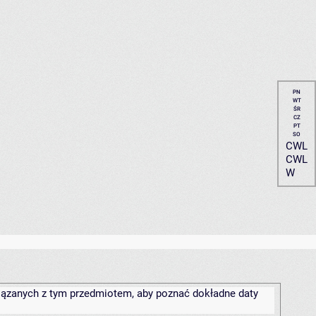
PN
WT
ŚR
CZ
PT
SO
CWL
CWL
W
związanych z tym przedmiotem, aby poznać dokładne daty