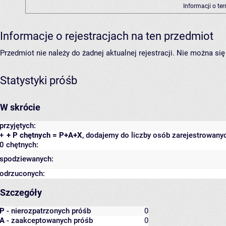
Informacji o te
Informacje o rejestracjach na ten przedmiot
Przedmiot nie należy do żadnej aktualnej rejestracji. Nie można s
Statystyki próśb
W skrócie
przyjętych:
+
+ P chętnych = P+A+X
, dodajemy do liczby osób zarejestrowanyc
0 chętnych:
spodziewanych:
odrzuconych:
Szczegóły
P
- nierozpatrzonych próśb
0
A
- zaakceptowanych próśb
0