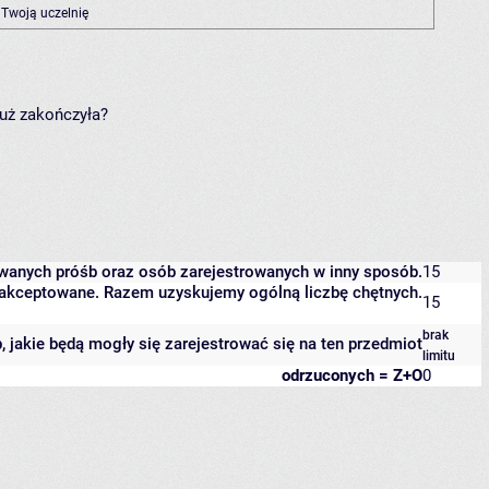
 Twoją uczelnię
już zakończyła?
owanych próśb oraz osób zarejestrowanych w inny sposób.
15
 zaakceptowane. Razem uzyskujemy ogólną liczbę chętnych.
15
brak
b, jakie będą mogły się zarejestrować się na ten przedmiot
limitu
odrzuconych = Z+O
0