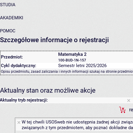
STUDIA
AKADEMIKI
POMOC
Szczegółowe informacje o rejestracji
Matematyka 2
Przedmiot:
100-BUD-1N-157
Cykl dydaktyczny:
Semestr letni 2025/2026
Opisu przedmiotu, zasad zaliczania i innych informacji szukaj na
stronie przedmio
Aktualny stan oraz możliwe akcje
Aktualny tryb rejestracji:
r
W tej chwili USOSweb nie udostępnia żadnej akcji związa
związanych z tym przedmiotem, aby poznać dokładne daty