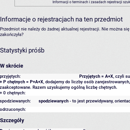
Informacji o terminach i zasadach rejestracji sz
Informacje o rejestracjach na ten przedmiot
Przedmiot nie należy do żadnej aktualnej rejestracji. Nie można s
zakończyła?
Statystyki próśb
W skrócie
przyjętych:
Przyjętych = A+X
, czyli 
+ P chętnych = P+A+X
, dodajemy do liczby osób zarejestrowanych, 
zaakceptowane. Razem uzyskujemy ogólną liczbę chętnych.
+ 0 chętnych:
spodziewanych:
spodziewanych
- to jest przewidywany, orienta
odrzuconych:
Szczegóły