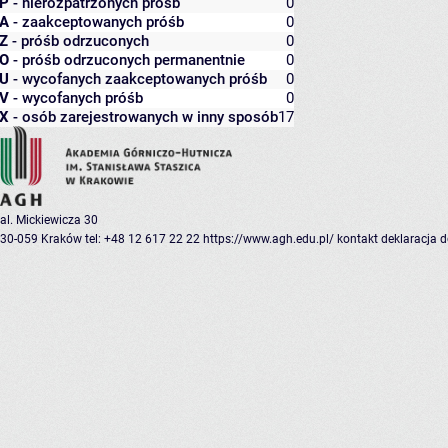
P
- nierozpatrzonych próśb
0
A
- zaakceptowanych próśb
0
Z
- próśb odrzuconych
0
O
- próśb odrzuconych permanentnie
0
U
- wycofanych zaakceptowanych próśb
0
V
- wycofanych próśb
0
X
- osób zarejestrowanych w inny sposób
17
al. Mickiewicza 30
30-059 Kraków
tel: +48 12 617 22 22
https://www.agh.edu.pl/
kontakt
deklaracja 