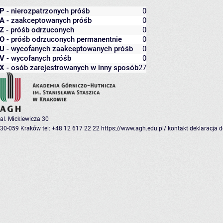
P
- nierozpatrzonych próśb
0
A
- zaakceptowanych próśb
0
Z
- próśb odrzuconych
0
O
- próśb odrzuconych permanentnie
0
U
- wycofanych zaakceptowanych próśb
0
V
- wycofanych próśb
0
X
- osób zarejestrowanych w inny sposób
27
al. Mickiewicza 30
30-059 Kraków
tel: +48 12 617 22 22
https://www.agh.edu.pl/
kontakt
deklaracja 