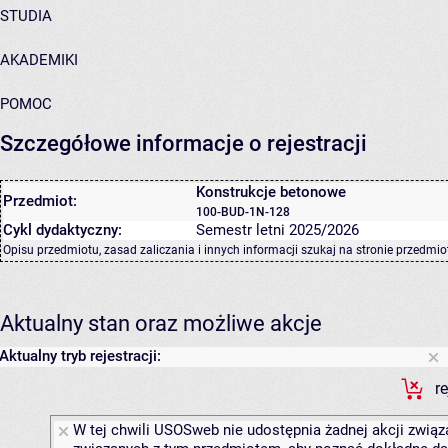
STUDIA
AKADEMIKI
POMOC
Szczegółowe informacje o rejestracji
Konstrukcje betonowe
Przedmiot:
100-BUD-1N-128
Cykl dydaktyczny:
Semestr letni 2025/2026
Opisu przedmiotu, zasad zaliczania i innych informacji szukaj na
stronie przedmio
Aktualny stan oraz możliwe akcje
Aktualny tryb rejestracji:
r
W tej chwili USOSweb nie udostępnia żadnej akcji związa