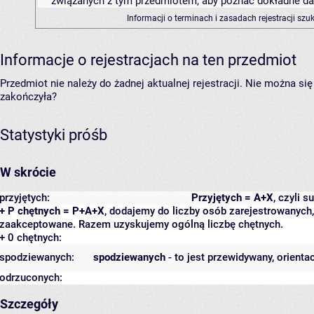
związanych z tym przedmiotem, aby poznać dokładne daty
Informacji o terminach i zasadach rejestracji sz
Informacje o rejestracjach na ten przedmiot
Przedmiot nie należy do żadnej aktualnej rejestracji. Nie można s
zakończyła?
Statystyki próśb
W skrócie
przyjętych:
Przyjętych = A+X
, czyli 
+ P chętnych = P+A+X
, dodajemy do liczby osób zarejestrowanych, 
zaakceptowane. Razem uzyskujemy ogólną liczbę chętnych.
+ 0 chętnych:
spodziewanych:
spodziewanych
- to jest przewidywany, orienta
odrzuconych:
Szczegóły