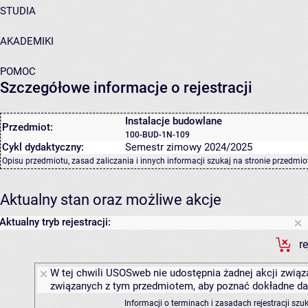
STUDIA
AKADEMIKI
POMOC
Szczegółowe informacje o rejestracji
Instalacje budowlane
Przedmiot:
100-BUD-1N-109
Cykl dydaktyczny:
Semestr zimowy 2024/2025
Opisu przedmiotu, zasad zaliczania i innych informacji szukaj na
stronie przedmio
Aktualny stan oraz możliwe akcje
Aktualny tryb rejestracji:
r
W tej chwili USOSweb nie udostępnia żadnej akcji związa
związanych z tym przedmiotem, aby poznać dokładne daty
Informacji o terminach i zasadach rejestracji sz