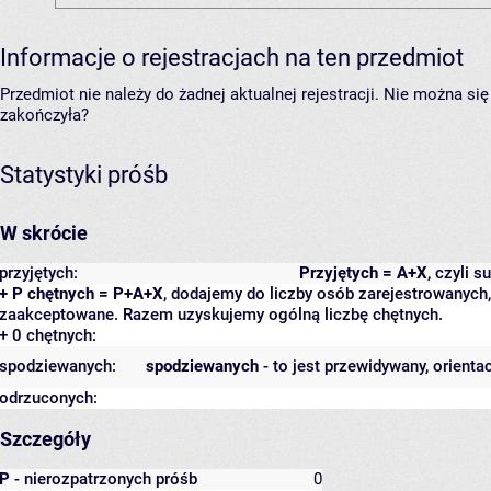
Informacje o rejestracjach na ten przedmiot
Przedmiot nie należy do żadnej aktualnej rejestracji. Nie można s
zakończyła?
Statystyki próśb
W skrócie
przyjętych:
Przyjętych = A+X
, czyli 
+ P chętnych = P+A+X
, dodajemy do liczby osób zarejestrowanych, 
zaakceptowane. Razem uzyskujemy ogólną liczbę chętnych.
+ 0 chętnych:
spodziewanych:
spodziewanych
- to jest przewidywany, orienta
odrzuconych:
Szczegóły
P
- nierozpatrzonych próśb
0