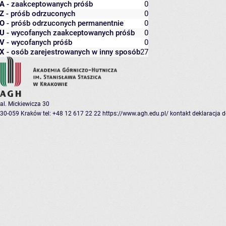
A
- zaakceptowanych próśb
0
Z
- próśb odrzuconych
0
O
- próśb odrzuconych permanentnie
0
U
- wycofanych zaakceptowanych próśb
0
V
- wycofanych próśb
0
X
- osób zarejestrowanych w inny sposób
27
al. Mickiewicza 30
30-059 Kraków
tel: +48 12 617 22 22
https://www.agh.edu.pl/
kontakt
deklaracja 