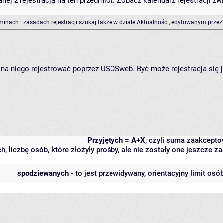
anej z rejestracją na ten przedmiot. Zobacz kalendarz rejestracji 
rminach i zasadach rejestracji szukaj także w dziale Aktualności, edytowanym przez
ię na niego rejestrować poprzez USOSweb. Być może rejestracja się 
Przyjętych = A+X
, czyli suma zaakcept
h, liczbę osób, które złożyły prośby, ale nie zostały one jeszcze
spodziewanych
- to jest przewidywany, orientacyjny limit osó