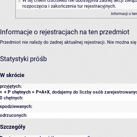
W tej chwili USOSweb nie udostępnia żadnej akcji związ
rozpoczęcia i zakończenia tur rejestracyjnych.
Informacji o te
Informacje o rejestracjach na ten przedmiot
Przedmiot nie należy do żadnej aktualnej rejestracji. Nie można s
Statystyki próśb
W skrócie
przyjętych:
+
+ P chętnych = P+A+X
, dodajemy do liczby osób zarejestrowanyc
0 chętnych:
spodziewanych:
odrzuconych:
Szczegóły