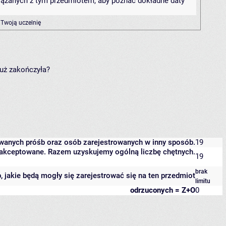
związanych z tym przedmiotem, aby poznać dokładne daty
 Twoją uczelnię
już zakończyła?
owanych próśb oraz osób zarejestrowanych w inny sposób.
19
 zaakceptowane. Razem uzyskujemy ogólną liczbę chętnych.
19
brak
b, jakie będą mogły się zarejestrować się na ten przedmiot
limitu
odrzuconych = Z+O
0