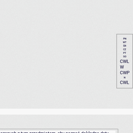
PN
WT
ŚR
CZ
PT
SO
CWL
W
CWP
N
CWL