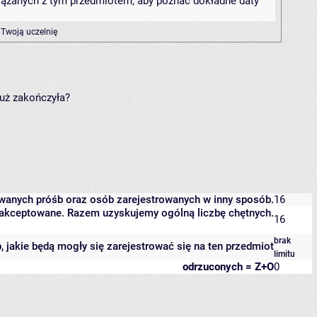
związanych z tym przedmiotem, aby poznać dokładne daty
 Twoją uczelnię
już zakończyła?
owanych próśb oraz osób zarejestrowanych w inny sposób.
16
 zaakceptowane. Razem uzyskujemy ogólną liczbę chętnych.
16
brak
b, jakie będą mogły się zarejestrować się na ten przedmiot
limitu
odrzuconych = Z+O
0