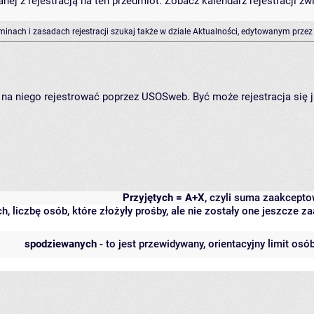
anej z rejestracją na ten przedmiot. Zobacz kalendarz rejestracji 
rminach i zasadach rejestracji szukaj także w dziale Aktualności, edytowanym przez
ię na niego rejestrować poprzez USOSweb. Być może rejestracja się 
Przyjętych = A+X
, czyli suma zaakcept
h, liczbę osób, które złożyły prośby, ale nie zostały one jeszcze
spodziewanych
- to jest przewidywany, orientacyjny limit osó