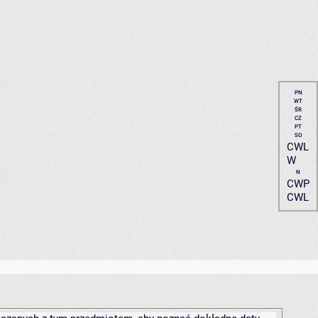
PN
WT
ŚR
CZ
PT
SO
CWL
W
N
CWP
CWL