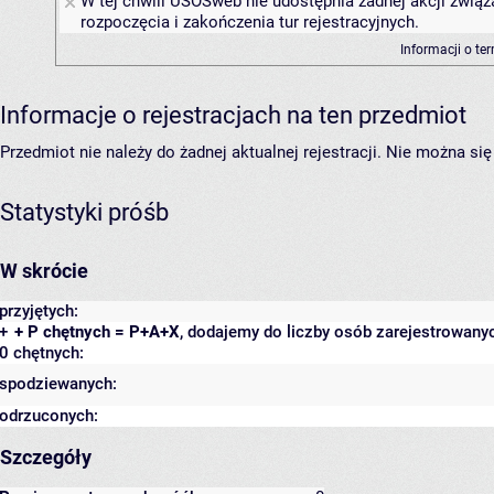
W tej chwili USOSweb nie udostępnia żadnej akcji związ
rozpoczęcia i zakończenia tur rejestracyjnych.
Informacji o te
Informacje o rejestracjach na ten przedmiot
Przedmiot nie należy do żadnej aktualnej rejestracji. Nie można s
Statystyki próśb
W skrócie
przyjętych:
+
+ P chętnych = P+A+X
, dodajemy do liczby osób zarejestrowanyc
0 chętnych:
spodziewanych:
odrzuconych:
Szczegóły