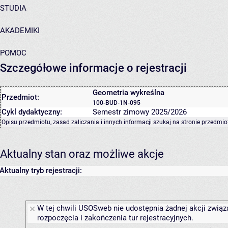
STUDIA
AKADEMIKI
POMOC
Szczegółowe informacje o rejestracji
Geometria wykreślna
Przedmiot:
100-BUD-1N-095
Cykl dydaktyczny:
Semestr zimowy 2025/2026
Opisu przedmiotu, zasad zaliczania i innych informacji szukaj na
stronie przedmio
Aktualny stan oraz możliwe akcje
Aktualny tryb rejestracji:
W tej chwili USOSweb nie udostępnia żadnej akcji związ
rozpoczęcia i zakończenia tur rejestracyjnych.