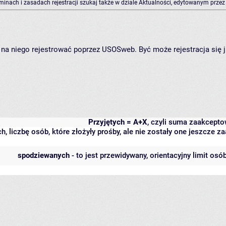
rminach i zasadach rejestracji szukaj także w dziale Aktualności, edytowanym przez
ię na niego rejestrować poprzez USOSweb. Być może rejestracja się 
Przyjętych = A+X
, czyli suma zaakcept
h, liczbę osób, które złożyły prośby, ale nie zostały one jeszcze
spodziewanych
- to jest przewidywany, orientacyjny limit osó