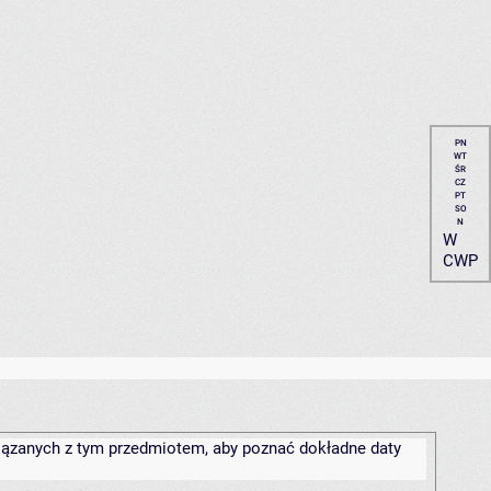
PN
WT
ŚR
CZ
PT
SO
N
W
CWP
związanych z tym przedmiotem, aby poznać dokładne daty