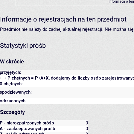
Informacji o te
Informacje o rejestracjach na ten przedmiot
Przedmiot nie należy do żadnej aktualnej rejestracji. Nie można s
Statystyki próśb
W skrócie
przyjętych:
+
+ P chętnych = P+A+X
, dodajemy do liczby osób zarejestrowanyc
0 chętnych:
spodziewanych:
odrzuconych:
Szczegóły
P
- nierozpatrzonych próśb
0
A
- zaakceptowanych próśb
0