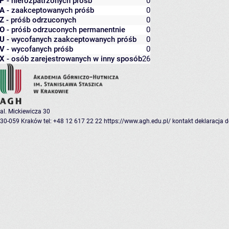
P
- nierozpatrzonych próśb
0
A
- zaakceptowanych próśb
0
Z
- próśb odrzuconych
0
O
- próśb odrzuconych permanentnie
0
U
- wycofanych zaakceptowanych próśb
0
V
- wycofanych próśb
0
X
- osób zarejestrowanych w inny sposób
26
al. Mickiewicza 30
30-059 Kraków
tel: +48 12 617 22 22
https://www.agh.edu.pl/
kontakt
deklaracja 