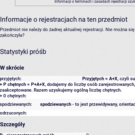
Informacji o terminach i zasadach rejestracji sz
Informacje o rejestracjach na ten przedmiot
Przedmiot nie należy do żadnej aktualnej rejestracji. Nie można s
zakończyła?
Statystyki próśb
W skrócie
przyjętych:
Przyjętych = A+X
, czyli 
+ P chętnych = P+A+X
, dodajemy do liczby osób zarejestrowanych, 
zaakceptowane. Razem uzyskujemy ogólną liczbę chętnych.
+ 0 chętnych:
spodziewanych:
spodziewanych
- to jest przewidywany, orienta
odrzuconych:
Szczegóły