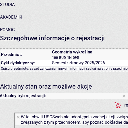
STUDIA
AKADEMIKI
POMOC
Szczegółowe informacje o rejestracji
Geometria wykreślna
Przedmiot:
100-BUD-1N-095
Cykl dydaktyczny:
Semestr zimowy 2025/2026
Opisu przedmiotu, zasad zaliczania i innych informacji szukaj na
stronie przedmio
Aktualny stan oraz możliwe akcje
Aktualny tryb rejestracji:
r
W tej chwili USOSweb nie udostępnia żadnej akcji związa
związanych z tym przedmiotem, aby poznać dokładne daty