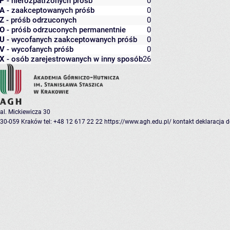
P
- nierozpatrzonych próśb
0
A
- zaakceptowanych próśb
0
Z
- próśb odrzuconych
0
O
- próśb odrzuconych permanentnie
0
U
- wycofanych zaakceptowanych próśb
0
V
- wycofanych próśb
0
X
- osób zarejestrowanych w inny sposób
26
al. Mickiewicza 30
30-059 Kraków
tel: +48 12 617 22 22
https://www.agh.edu.pl/
kontakt
deklaracja 