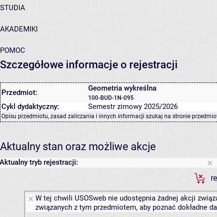
STUDIA
AKADEMIKI
POMOC
Szczegółowe informacje o rejestracji
Geometria wykreślna
Przedmiot:
100-BUD-1N-095
Cykl dydaktyczny:
Semestr zimowy 2025/2026
Opisu przedmiotu, zasad zaliczania i innych informacji szukaj na
stronie przedmio
Aktualny stan oraz możliwe akcje
Aktualny tryb rejestracji:
r
W tej chwili USOSweb nie udostępnia żadnej akcji związa
związanych z tym przedmiotem, aby poznać dokładne daty