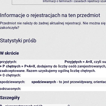
Informacji o terminach i zasadach rejestracji sz
Informacje o rejestracjach na ten przedmiot
Przedmiot nie należy do żadnej aktualnej rejestracji. Nie można s
zakończyła?
Statystyki próśb
W skrócie
przyjętych:
Przyjętych = A+X
, czyli 
+ P chętnych = P+A+X
, dodajemy do liczby osób zarejestrowanych, 
zaakceptowane. Razem uzyskujemy ogólną liczbę chętnych.
+ 0 chętnych:
spodziewanych:
spodziewanych
- to jest przewidywany, orienta
odrzuconych:
Szczegóły