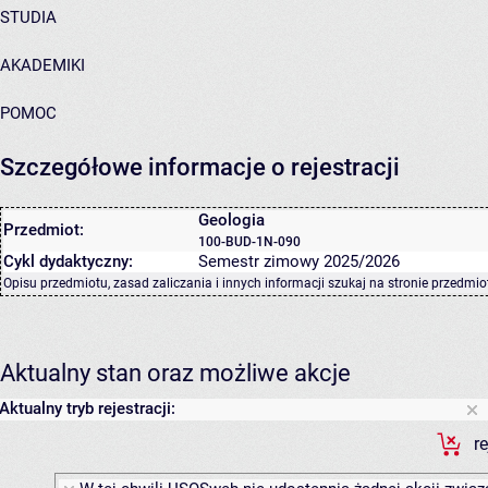
STUDIA
AKADEMIKI
POMOC
Szczegółowe informacje o rejestracji
Geologia
Przedmiot:
100-BUD-1N-090
Cykl dydaktyczny:
Semestr zimowy 2025/2026
Opisu przedmiotu, zasad zaliczania i innych informacji szukaj na
stronie przedmio
Aktualny stan oraz możliwe akcje
Aktualny tryb rejestracji:
r