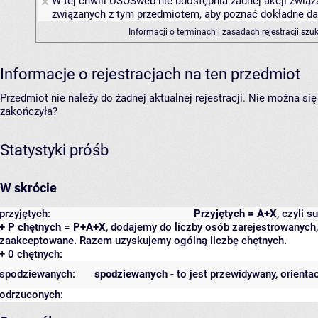
W tej chwili USOSweb nie udostępnia żadnej akcji związa
związanych z tym przedmiotem, aby poznać dokładne daty
Informacji o terminach i zasadach rejestracji sz
Informacje o rejestracjach na ten przedmiot
Przedmiot nie należy do żadnej aktualnej rejestracji. Nie można s
zakończyła?
Statystyki próśb
W skrócie
przyjętych:
Przyjętych = A+X
, czyli 
+ P chętnych = P+A+X
, dodajemy do liczby osób zarejestrowanych, 
zaakceptowane. Razem uzyskujemy ogólną liczbę chętnych.
+ 0 chętnych:
spodziewanych:
spodziewanych
- to jest przewidywany, orienta
odrzuconych: