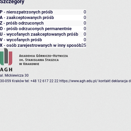
Szczegóły
P
- nierozpatrzonych próśb
0
A
- zaakceptowanych próśb
0
Z
- próśb odrzuconych
0
O
- próśb odrzuconych permanentnie
0
U
- wycofanych zaakceptowanych próśb
0
V
- wycofanych próśb
0
X
- osób zarejestrowanych w inny sposób
25
al. Mickiewicza 30
30-059 Kraków
tel: +48 12 617 22 22
https://www.agh.edu.pl/
kontakt
deklaracja 