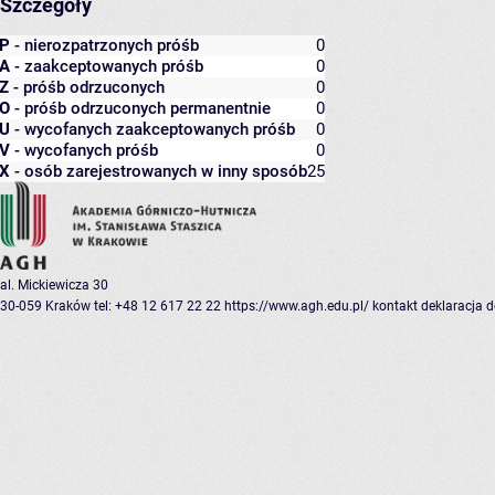
Szczegóły
P
- nierozpatrzonych próśb
0
A
- zaakceptowanych próśb
0
Z
- próśb odrzuconych
0
O
- próśb odrzuconych permanentnie
0
U
- wycofanych zaakceptowanych próśb
0
V
- wycofanych próśb
0
X
- osób zarejestrowanych w inny sposób
25
al. Mickiewicza 30
30-059 Kraków
tel: +48 12 617 22 22
https://www.agh.edu.pl/
kontakt
deklaracja 