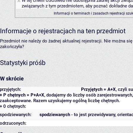
W tej chwili USOSweb nie udostępnia żadnej akcji związa
związanych z tym przedmiotem, aby poznać dokładne daty
Informacji o terminach i zasadach rejestracji sz
Informacje o rejestracjach na ten przedmiot
Przedmiot nie należy do żadnej aktualnej rejestracji. Nie można s
zakończyła?
Statystyki próśb
W skrócie
przyjętych:
Przyjętych = A+X
, czyli 
+ P chętnych = P+A+X
, dodajemy do liczby osób zarejestrowanych, 
zaakceptowane. Razem uzyskujemy ogólną liczbę chętnych.
+ 0 chętnych:
spodziewanych:
spodziewanych
- to jest przewidywany, orienta
odrzuconych: