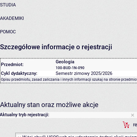
STUDIA
AKADEMIKI
POMOC
Szczegółowe informacje o rejestracji
Geologia
Przedmiot:
100-BUD-1N-090
Cykl dydaktyczny:
Semestr zimowy 2025/2026
Opisu przedmiotu, zasad zaliczania i innych informacji szukaj na
stronie przedmio
Aktualny stan oraz możliwe akcje
Aktualny tryb rejestracji:
r