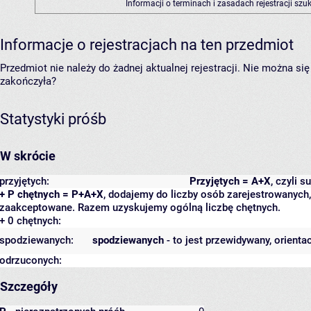
Informacji o terminach i zasadach rejestracji sz
Informacje o rejestracjach na ten przedmiot
Przedmiot nie należy do żadnej aktualnej rejestracji. Nie można s
zakończyła?
Statystyki próśb
W skrócie
przyjętych:
Przyjętych = A+X
, czyli 
+ P chętnych = P+A+X
, dodajemy do liczby osób zarejestrowanych, 
zaakceptowane. Razem uzyskujemy ogólną liczbę chętnych.
+ 0 chętnych:
spodziewanych:
spodziewanych
- to jest przewidywany, orienta
odrzuconych:
Szczegóły