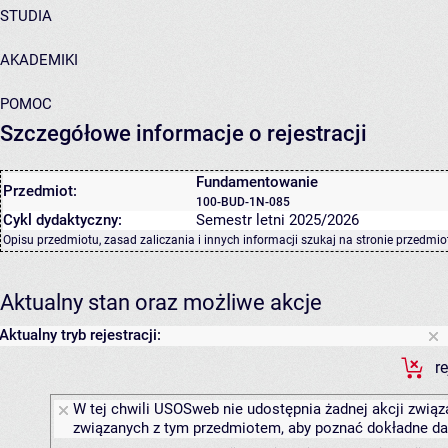
STUDIA
AKADEMIKI
POMOC
Szczegółowe informacje o rejestracji
Fundamentowanie
Przedmiot:
100-BUD-1N-085
Cykl dydaktyczny:
Semestr letni 2025/2026
Opisu przedmiotu, zasad zaliczania i innych informacji szukaj na
stronie przedmio
Aktualny stan oraz możliwe akcje
Aktualny tryb rejestracji:
r
W tej chwili USOSweb nie udostępnia żadnej akcji związa
związanych z tym przedmiotem, aby poznać dokładne daty