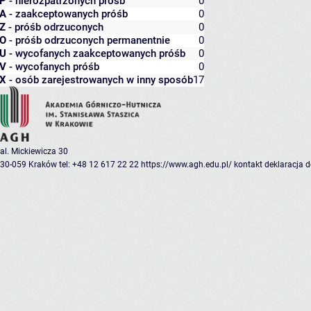
P
- nierozpatrzonych próśb
0
A
- zaakceptowanych próśb
0
Z
- próśb odrzuconych
0
O
- próśb odrzuconych permanentnie
0
U
- wycofanych zaakceptowanych próśb
0
V
- wycofanych próśb
0
X
- osób zarejestrowanych w inny sposób
17
al. Mickiewicza 30
30-059 Kraków
tel: +48 12 617 22 22
https://www.agh.edu.pl/
kontakt
deklaracja 