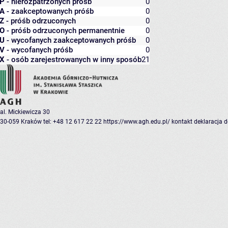
P
- nierozpatrzonych próśb
0
A
- zaakceptowanych próśb
0
Z
- próśb odrzuconych
0
O
- próśb odrzuconych permanentnie
0
U
- wycofanych zaakceptowanych próśb
0
V
- wycofanych próśb
0
X
- osób zarejestrowanych w inny sposób
21
al. Mickiewicza 30
30-059 Kraków
tel: +48 12 617 22 22
https://www.agh.edu.pl/
kontakt
deklaracja 