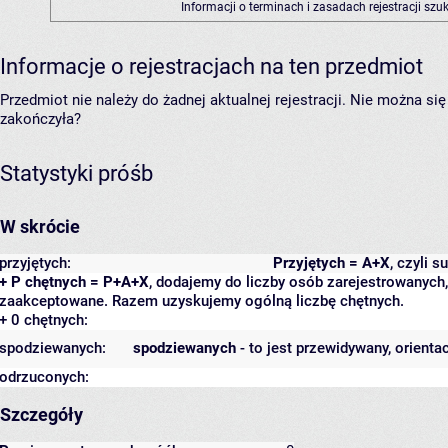
Informacji o terminach i zasadach rejestracji sz
Informacje o rejestracjach na ten przedmiot
Przedmiot nie należy do żadnej aktualnej rejestracji. Nie można s
zakończyła?
Statystyki próśb
W skrócie
przyjętych:
Przyjętych = A+X
, czyli 
+ P chętnych = P+A+X
, dodajemy do liczby osób zarejestrowanych, 
zaakceptowane. Razem uzyskujemy ogólną liczbę chętnych.
+ 0 chętnych:
spodziewanych:
spodziewanych
- to jest przewidywany, orienta
odrzuconych:
Szczegóły