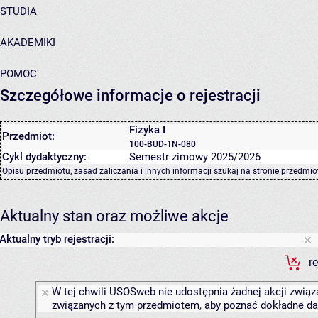
STUDIA
AKADEMIKI
POMOC
Szczegółowe informacje o rejestracji
Fizyka I
Przedmiot:
100-BUD-1N-080
Cykl dydaktyczny:
Semestr zimowy 2025/2026
Opisu przedmiotu, zasad zaliczania i innych informacji szukaj na
stronie przedmio
Aktualny stan oraz możliwe akcje
Aktualny tryb rejestracji:
r
W tej chwili USOSweb nie udostępnia żadnej akcji związa
związanych z tym przedmiotem, aby poznać dokładne daty