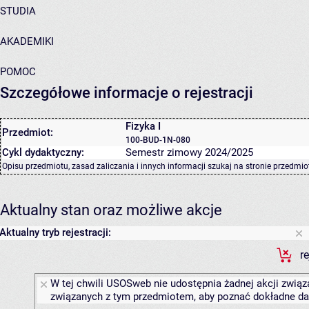
STUDIA
AKADEMIKI
POMOC
Szczegółowe informacje o rejestracji
Fizyka I
Przedmiot:
100-BUD-1N-080
Cykl dydaktyczny:
Semestr zimowy 2024/2025
Opisu przedmiotu, zasad zaliczania i innych informacji szukaj na
stronie przedmio
Aktualny stan oraz możliwe akcje
Aktualny tryb rejestracji:
r
W tej chwili USOSweb nie udostępnia żadnej akcji związa
związanych z tym przedmiotem, aby poznać dokładne daty