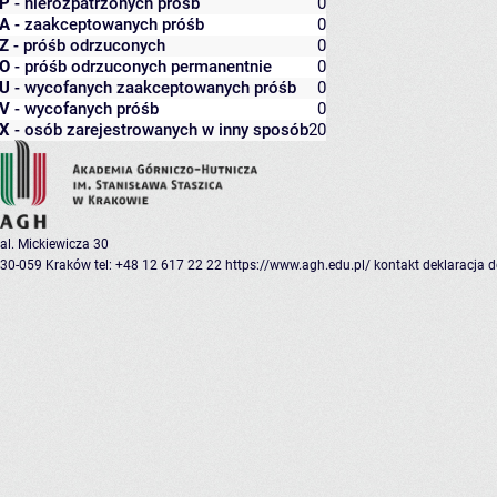
P
- nierozpatrzonych próśb
0
A
- zaakceptowanych próśb
0
Z
- próśb odrzuconych
0
O
- próśb odrzuconych permanentnie
0
U
- wycofanych zaakceptowanych próśb
0
V
- wycofanych próśb
0
X
- osób zarejestrowanych w inny sposób
20
al. Mickiewicza 30
30-059 Kraków
tel: +48 12 617 22 22
https://www.agh.edu.pl/
kontakt
deklaracja 