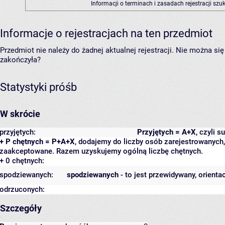
Informacji o terminach i zasadach rejestracji sz
Informacje o rejestracjach na ten przedmiot
Przedmiot nie należy do żadnej aktualnej rejestracji. Nie można s
zakończyła?
Statystyki próśb
W skrócie
przyjętych:
Przyjętych = A+X
, czyli 
+ P chętnych = P+A+X
, dodajemy do liczby osób zarejestrowanych, 
zaakceptowane. Razem uzyskujemy ogólną liczbę chętnych.
+ 0 chętnych:
spodziewanych:
spodziewanych
- to jest przewidywany, orienta
odrzuconych:
Szczegóły