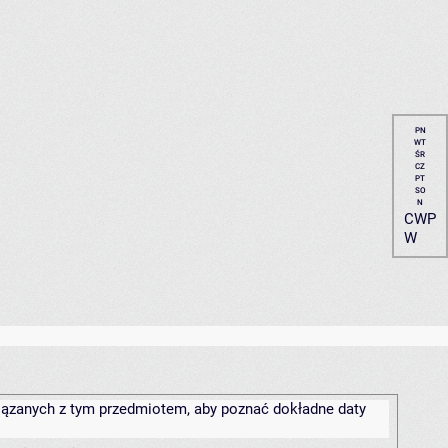
PN
WT
ŚR
CZ
PT
SO
N
CWP
W
związanych z tym przedmiotem, aby poznać dokładne daty