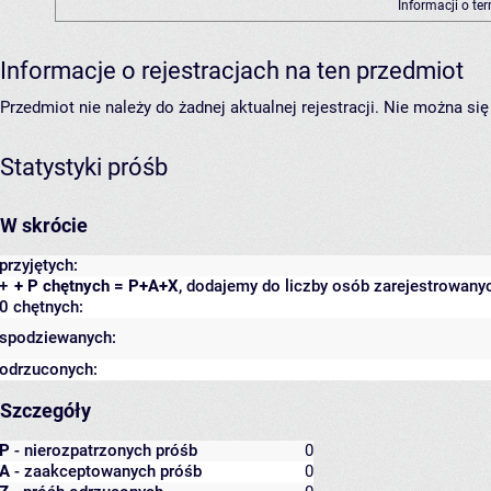
Informacji o te
Informacje o rejestracjach na ten przedmiot
Przedmiot nie należy do żadnej aktualnej rejestracji. Nie można s
Statystyki próśb
W skrócie
przyjętych:
+
+ P chętnych = P+A+X
, dodajemy do liczby osób zarejestrowanyc
0 chętnych:
spodziewanych:
odrzuconych:
Szczegóły
P
- nierozpatrzonych próśb
0
A
- zaakceptowanych próśb
0