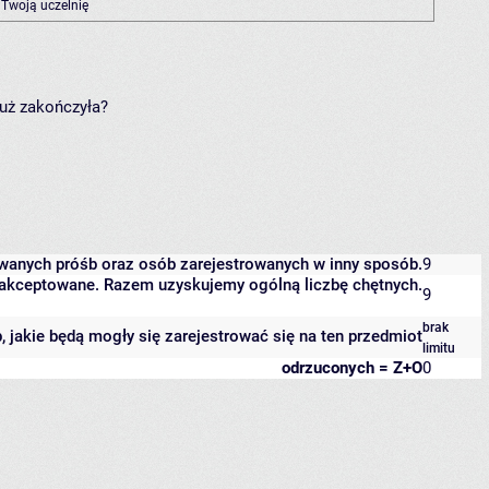
 Twoją uczelnię
już zakończyła?
owanych próśb oraz osób zarejestrowanych w inny sposób.
9
 zaakceptowane. Razem uzyskujemy ogólną liczbę chętnych.
9
brak
b, jakie będą mogły się zarejestrować się na ten przedmiot
limitu
odrzuconych = Z+O
0