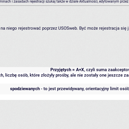
rminach i zasadach rejestracji szukaj także w dziale Aktualności, edytowanym przez
ię na niego rejestrować poprzez USOSweb. Być może rejestracja się 
Przyjętych = A+X
, czyli suma zaakcept
h, liczbę osób, które złożyły prośby, ale nie zostały one jeszcze
spodziewanych
- to jest przewidywany, orientacyjny limit osó