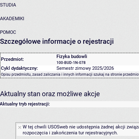
STUDIA
AKADEMIKI
POMOC
Szczegółowe informacje o rejestracji
Fizyka budowli
Przedmiot:
100-BUD-1N-078
Cykl dydaktyczny:
Semestr zimowy 2025/2026
Opisu przedmiotu, zasad zaliczania i innych informacji szukaj na
stronie przedmio
Aktualny stan oraz możliwe akcje
Aktualny tryb rejestracji:
W tej chwili USOSweb nie udostępnia żadnej akcji związ
rozpoczęcia i zakończenia tur rejestracyjnych.