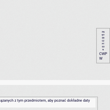
PN
WT
ŚR
CZ
PT
SO
N
CWP
W
związanych z tym przedmiotem, aby poznać dokładne daty