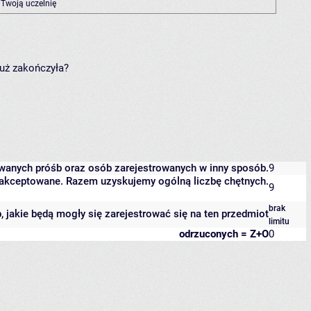
 Twoją uczelnię
już zakończyła?
owanych próśb oraz osób zarejestrowanych w inny sposób.
9
 zaakceptowane. Razem uzyskujemy ogólną liczbę chętnych.
9
brak
b, jakie będą mogły się zarejestrować się na ten przedmiot
limitu
odrzuconych = Z+O
0