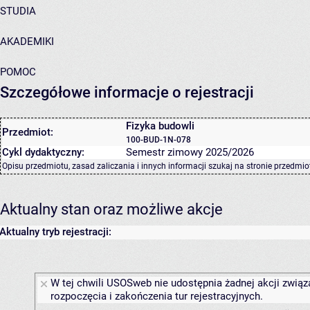
STUDIA
AKADEMIKI
POMOC
Szczegółowe informacje o rejestracji
Fizyka budowli
Przedmiot:
100-BUD-1N-078
Cykl dydaktyczny:
Semestr zimowy 2025/2026
Opisu przedmiotu, zasad zaliczania i innych informacji szukaj na
stronie przedmio
Aktualny stan oraz możliwe akcje
Aktualny tryb rejestracji:
W tej chwili USOSweb nie udostępnia żadnej akcji związ
rozpoczęcia i zakończenia tur rejestracyjnych.