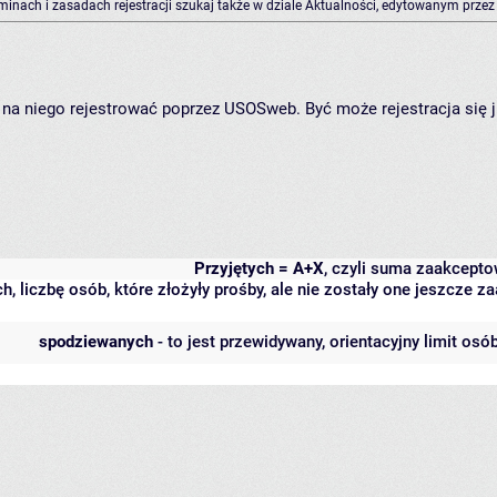
rminach i zasadach rejestracji szukaj także w dziale Aktualności, edytowanym przez
ię na niego rejestrować poprzez USOSweb. Być może rejestracja się 
Przyjętych = A+X
, czyli suma zaakcept
h, liczbę osób, które złożyły prośby, ale nie zostały one jeszcze
spodziewanych
- to jest przewidywany, orientacyjny limit osó