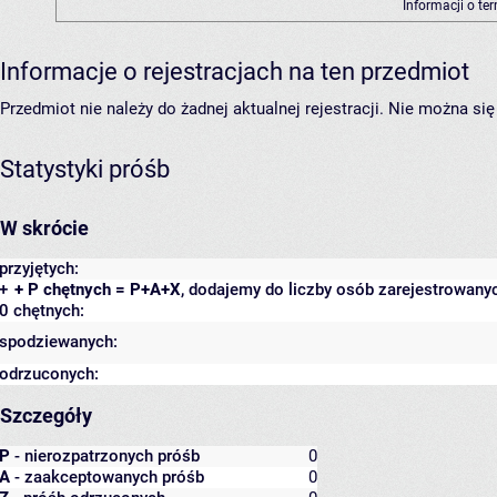
Informacji o te
Informacje o rejestracjach na ten przedmiot
Przedmiot nie należy do żadnej aktualnej rejestracji. Nie można s
Statystyki próśb
W skrócie
przyjętych:
+
+ P chętnych = P+A+X
, dodajemy do liczby osób zarejestrowanyc
0 chętnych:
spodziewanych:
odrzuconych:
Szczegóły
P
- nierozpatrzonych próśb
0
A
- zaakceptowanych próśb
0