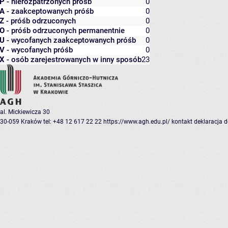
P
- nierozpatrzonych próśb
0
A
- zaakceptowanych próśb
0
Z
- próśb odrzuconych
0
O
- próśb odrzuconych permanentnie
0
U
- wycofanych zaakceptowanych próśb
0
V
- wycofanych próśb
0
X
- osób zarejestrowanych w inny sposób
23
al. Mickiewicza 30
30-059 Kraków
tel: +48 12 617 22 22
https://www.agh.edu.pl/
kontakt
deklaracja 