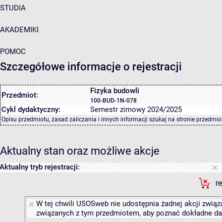
STUDIA
AKADEMIKI
POMOC
Szczegółowe informacje o rejestracji
Fizyka budowli
Przedmiot:
100-BUD-1N-078
Cykl dydaktyczny:
Semestr zimowy 2024/2025
Opisu przedmiotu, zasad zaliczania i innych informacji szukaj na
stronie przedmio
Aktualny stan oraz możliwe akcje
Aktualny tryb rejestracji:
r
W tej chwili USOSweb nie udostępnia żadnej akcji związa
związanych z tym przedmiotem, aby poznać dokładne daty