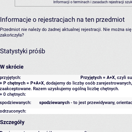
Informacji o terminach i zasadach rejestracji sz
Informacje o rejestracjach na ten przedmiot
Przedmiot nie należy do żadnej aktualnej rejestracji. Nie można s
zakończyła?
Statystyki próśb
W skrócie
przyjętych:
Przyjętych = A+X
, czyli 
+ P chętnych = P+A+X
, dodajemy do liczby osób zarejestrowanych, 
zaakceptowane. Razem uzyskujemy ogólną liczbę chętnych.
+ 0 chętnych:
spodziewanych:
spodziewanych
- to jest przewidywany, orienta
odrzuconych:
Szczegóły