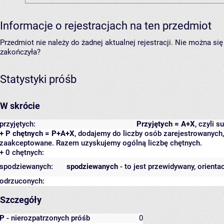
Informacje o rejestracjach na ten przedmiot
Przedmiot nie należy do żadnej aktualnej rejestracji. Nie można s
zakończyła?
Statystyki próśb
W skrócie
przyjętych:
Przyjętych = A+X
, czyli 
+ P chętnych = P+A+X
, dodajemy do liczby osób zarejestrowanych, 
zaakceptowane. Razem uzyskujemy ogólną liczbę chętnych.
+ 0 chętnych:
spodziewanych:
spodziewanych
- to jest przewidywany, orienta
odrzuconych:
Szczegóły
P
- nierozpatrzonych próśb
0