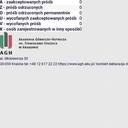
A
- zaakceptowanych próśb
0
Z
- próśb odrzuconych
0
O
- próśb odrzuconych permanentnie
0
U
- wycofanych zaakceptowanych próśb
0
V
- wycofanych próśb
0
X
- osób zarejestrowanych w inny sposób
0
al. Mickiewicza 30
30-059 Kraków
tel: +48 12 617 22 22
https://www.agh.edu.pl/
kontakt
deklaracja 