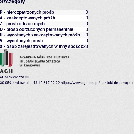
Szczegóły
P
- nierozpatrzonych próśb
0
A
- zaakceptowanych próśb
0
Z
- próśb odrzuconych
0
O
- próśb odrzuconych permanentnie
0
U
- wycofanych zaakceptowanych próśb
0
V
- wycofanych próśb
0
X
- osób zarejestrowanych w inny sposób
23
al. Mickiewicza 30
30-059 Kraków
tel: +48 12 617 22 22
https://www.agh.edu.pl/
kontakt
deklaracja 