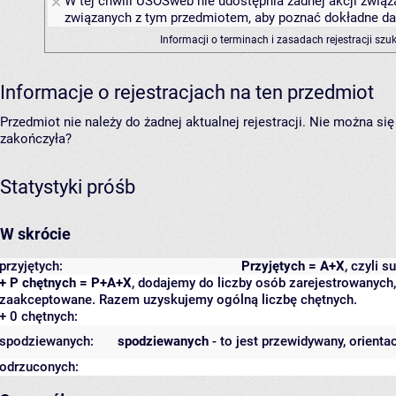
W tej chwili USOSweb nie udostępnia żadnej akcji związa
związanych z tym przedmiotem, aby poznać dokładne daty
Informacji o terminach i zasadach rejestracji sz
Informacje o rejestracjach na ten przedmiot
Przedmiot nie należy do żadnej aktualnej rejestracji. Nie można s
zakończyła?
Statystyki próśb
W skrócie
przyjętych:
Przyjętych = A+X
, czyli 
+ P chętnych = P+A+X
, dodajemy do liczby osób zarejestrowanych, 
zaakceptowane. Razem uzyskujemy ogólną liczbę chętnych.
+ 0 chętnych:
spodziewanych:
spodziewanych
- to jest przewidywany, orienta
odrzuconych: