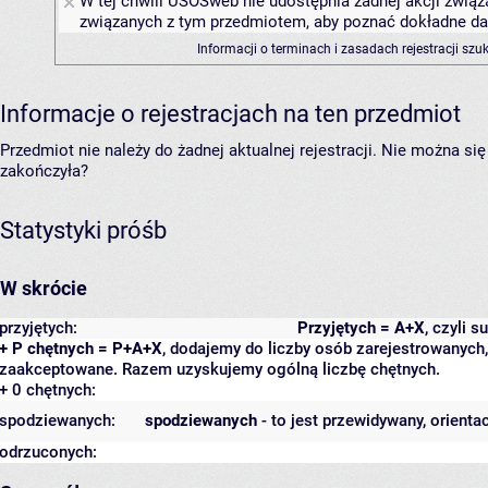
W tej chwili USOSweb nie udostępnia żadnej akcji związa
związanych z tym przedmiotem, aby poznać dokładne daty
Informacji o terminach i zasadach rejestracji sz
Informacje o rejestracjach na ten przedmiot
Przedmiot nie należy do żadnej aktualnej rejestracji. Nie można s
zakończyła?
Statystyki próśb
W skrócie
przyjętych:
Przyjętych = A+X
, czyli 
+ P chętnych = P+A+X
, dodajemy do liczby osób zarejestrowanych, 
zaakceptowane. Razem uzyskujemy ogólną liczbę chętnych.
+ 0 chętnych:
spodziewanych:
spodziewanych
- to jest przewidywany, orienta
odrzuconych: