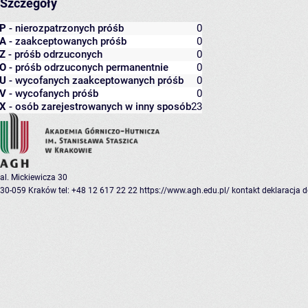
Szczegóły
P
- nierozpatrzonych próśb
0
A
- zaakceptowanych próśb
0
Z
- próśb odrzuconych
0
O
- próśb odrzuconych permanentnie
0
U
- wycofanych zaakceptowanych próśb
0
V
- wycofanych próśb
0
X
- osób zarejestrowanych w inny sposób
23
al. Mickiewicza 30
30-059 Kraków
tel: +48 12 617 22 22
https://www.agh.edu.pl/
kontakt
deklaracja 